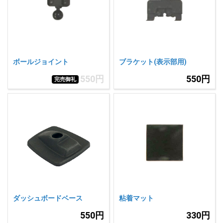
人気
カテゴリ
アウトレット
駐車監視機能 標準搭載
scroll
駐車監視セット
サポートカー用品
ボールジョイント
ブラケット(表示部用)
大口注文はこちら
550円
550円
完売御礼
ダッシュボードベース
粘着マット
550円
330円