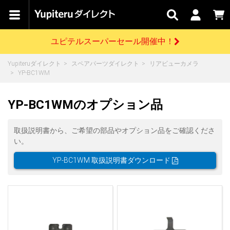
カテゴリで
キャン
関連
お問い
はじめての
探す
ペーン
サービス
合わせ
方へ
ユピテルスーパーセール開催中！
さがす
お買い物ガイド
開催中のキャンペーン
ログインする
Yupiteruダイレクト
スペアパーツダイレクト
リアビューカメラ
各種ご利用方法はこちら
製品登録や最新情報はこちら
YP-BC1WM
ドライブレコーダーを比較して探す
レーダー探知機
Yupiteruダイレクトの商品を
セール
ドライブレコーダー
レーダー探知機
ホームロボット
会員価格やポイントを利用してご購入頂けます
YP-BC1WMのオプション品
よくあるご質問
【8/17(月) 7:59ま
で】ユピテルスーパ
ーセール開催
お問い合わせ前のご確認はこちら
GPSデータ更新のお申込はこちら
取扱説明書から、ご希望の部品やオプション品をご確認くださ
い。
詳しくはこちら
新規会員登録をする
YP-BC1WM 取扱説明書ダウンロード
お問い合わせ
ゴルフ
WEB限定モデル
scroll
Yupiteruダイレクトに新規会員登録いただくと、
各種お問い合わせはこちら
ユピテル公式サイトはこちら
登録後すぐに使える1000ポイントをプレゼント
純正オプション
お役立ち情報・トピックス
スペアパーツ
ダイレクト
アイテム一覧
バーチャルストア