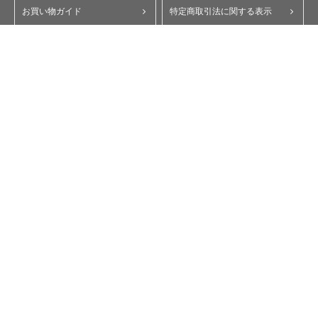
お買い物ガイド
特定商取引法に関する表示
ポイント・クーポンについて
個人情報保護方針
よくあるご質問
お問い合わせ
会員規約
コーポレートサイト
My Yupiteru
ity.クラブ
スペアパーツダイレクト
Copyright © Yupiteru Corporation. All Rights Reserved.