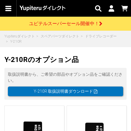
カテゴリで
キャン
関連
お問い
はじめての
探す
ペーン
サービス
合わせ
方へ
ユピテルスーパーセール開催中！
さがす
お買い物ガイド
開催中のキャンペーン
ログインする
Yupiteruダイレクト
スペアパーツダイレクト
ドライブレコーダー
各種ご利用方法はこちら
製品登録や最新情報はこちら
Y-210R
ドライブレコーダーを比較して探す
レーダー探知機
Yupiteruダイレクトの商品を
セール
ドライブレコーダー
レーダー探知機
ホームロボット
会員価格やポイントを利用してご購入頂けます
Y-210Rのオプション品
よくあるご質問
【8/17(月) 7:59ま
で】ユピテルスーパ
ーセール開催
お問い合わせ前のご確認はこちら
GPSデータ更新のお申込はこちら
取扱説明書から、ご希望の部品やオプション品をご確認くださ
い。
詳しくはこちら
新規会員登録をする
Y-210R 取扱説明書ダウンロード
お問い合わせ
ゴルフ
WEB限定モデル
scroll
Yupiteruダイレクトに新規会員登録いただくと、
各種お問い合わせはこちら
ユピテル公式サイトはこちら
登録後すぐに使える1000ポイントをプレゼント
純正オプション
お役立ち情報・トピックス
スペアパーツ
ダイレクト
アイテム一覧
バーチャルストア