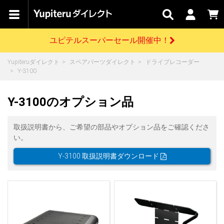
カテゴリで
キャン
関連
お問い
はじめての
探す
ペーン
サービス
合わせ
方へ
ユピテルスーパーセール開催中！
さがす
お買い物ガイド
開催中のキャンペーン
ログインする
Yupiteruダイレクト
スペアパーツダイレクト
ドライブレコーダー
各種ご利用方法はこちら
製品登録や最新情報はこちら
Y-3100
ドライブレコーダーを比較して探す
レーダー探知機
Yupiteruダイレクトの商品を
セール
ドライブレコーダー
レーダー探知機
ホームロボット
会員価格やポイントを利用してご購入頂けます
Y-3100のオプション品
よくあるご質問
【8/17(月) 7:59ま
で】ユピテルスーパ
ーセール開催
お問い合わせ前のご確認はこちら
GPSデータ更新のお申込はこちら
取扱説明書から、ご希望の部品やオプション品をご確認くださ
い。
詳しくはこちら
新規会員登録をする
Y-3100 取扱説明書ダウンロード
お問い合わせ
ゴルフ
WEB限定モデル
scroll
Yupiteruダイレクトに新規会員登録いただくと、
各種お問い合わせはこちら
ユピテル公式サイトはこちら
登録後すぐに使える1000ポイントをプレゼント
純正オプション
お役立ち情報・トピックス
スペアパーツ
ダイレクト
アイテム一覧
バーチャルストア