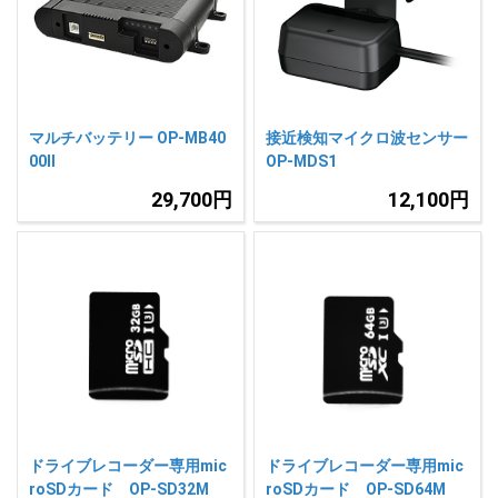
人気
カテゴリ
アウトレット
駐車監視機能 標準搭載
scroll
駐車監視セット
サポートカー用品
マルチバッテリー OP-MB40
接近検知マイクロ波センサー
大口注文はこちら
00Ⅱ
OP-MDS1
29,700円
12,100円
ドライブレコーダー専用mic
ドライブレコーダー専用mic
roSDカード OP-SD32M
roSDカード OP-SD64M