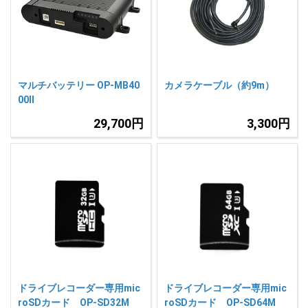
人気
カテゴリ
アウトレット
駐車監視機能 標準搭載
scroll
駐車監視セット
サポートカー用品
マルチバッテリー OP-MB40
カメラケーブル（約9m）
大口注文はこちら
00Ⅱ
29,700円
3,300円
ドライブレコーダー専用mic
ドライブレコーダー専用mic
roSDカード OP-SD32M
roSDカード OP-SD64M