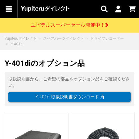
カテゴリで
キャン
関連
お問い
はじめての
探す
ペーン
サービス
合わせ
方へ
ユピテルスーパーセール開催中！
さがす
お買い物ガイド
開催中のキャンペーン
ログインする
Yupiteruダイレクト
スペアパーツダイレクト
ドライブレコーダー
各種ご利用方法はこちら
製品登録や最新情報はこちら
Y-401di
ドライブレコーダーを比較して探す
レーダー探知機
Yupiteruダイレクトの商品を
セール
ドライブレコーダー
レーダー探知機
ホームロボット
会員価格やポイントを利用してご購入頂けます
Y-401diのオプション品
よくあるご質問
【8/17(月) 7:59ま
で】ユピテルスーパ
ーセール開催
お問い合わせ前のご確認はこちら
GPSデータ更新のお申込はこちら
取扱説明書から、ご希望の部品やオプション品をご確認くださ
い。
詳しくはこちら
新規会員登録をする
Y-401di 取扱説明書ダウンロード
お問い合わせ
ゴルフ
WEB限定モデル
scroll
Yupiteruダイレクトに新規会員登録いただくと、
各種お問い合わせはこちら
ユピテル公式サイトはこちら
登録後すぐに使える1000ポイントをプレゼント
純正オプション
お役立ち情報・トピックス
スペアパーツ
ダイレクト
アイテム一覧
バーチャルストア