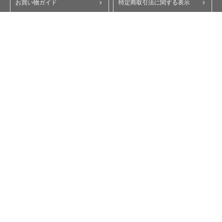
お買い物ガイド
特定商取引法に関する表示
ポイント・クーポンについて
個人情報保護方針
よくあるご質問
お問い合わせ
会員規約
コーポレートサイト
My Yupiteru
ity.クラブ
スペアパーツダイレクト
Copyright © Yupiteru Corporation. All Rights Reserved.