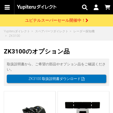
カテゴリで
キャン
関連
お問い
はじめての
探す
ペーン
サービス
合わせ
方へ
ユピテルスーパーセール開催中！
さがす
お買い物ガイド
開催中のキャンペーン
ログインする
Yupiteruダイレクト
スペアパーツダイレクト
レーダー探知機
各種ご利用方法はこちら
製品登録や最新情報はこちら
ZK3100
ドライブレコーダーを比較して探す
レーダー探知機
Yupiteruダイレクトの商品を
セール
ドライブレコーダー
レーダー探知機
ホームロボット
会員価格やポイントを利用してご購入頂けます
ZK3100のオプション品
よくあるご質問
【8/17(月) 7:59ま
で】ユピテルスーパ
ーセール開催
お問い合わせ前のご確認はこちら
GPSデータ更新のお申込はこちら
取扱説明書から、ご希望の部品やオプション品をご確認くださ
い。
詳しくはこちら
新規会員登録をする
ZK3100 取扱説明書ダウンロード
お問い合わせ
ゴルフ
WEB限定モデル
scroll
Yupiteruダイレクトに新規会員登録いただくと、
各種お問い合わせはこちら
ユピテル公式サイトはこちら
登録後すぐに使える1000ポイントをプレゼント
純正オプション
お役立ち情報・トピックス
スペアパーツ
ダイレクト
アイテム一覧
バーチャルストア