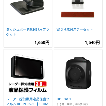
人気
カテゴリ
アウトレット
駐車監視機能 標準搭載
scroll
駐車監視セット
サポートカー用品
ダッシュボード取付け用ブラ
宙づり取付ステーセット
大口注文はこちら
ケット
1,650円
1,540円
レーダー探知機用液晶保護フ
OP-EWS2
ィルム OP-PF36R1 【3.6inc
わき見・居眠り運転警報器