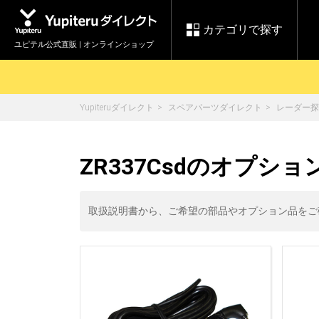
カテゴリで探す
ユピテル公式直販 | オンラインショップ
Yupiteruダイレクト
スペアパーツダイレクト
レーダー探
お買い物ガイド
ログインする
各種ご利用方法はこちら
製品登録や最新情報はこちら
セール
ZR337Csdのオプショ
Yupiteruダイレクト
ドライブレコーダーを比較して探す
【8/17(月) 7:59ま
レ
で】ユピテルスーパ
会員価格やポイントを利用して
ドライブレコーダー
レーダ
ーセール開催
取扱説明書から、ご希望の部品やオプション品をご
詳しくはこちら
Yupite
スペアパーツ
ダイレクト
純正オプション品の
ご購入はこちら
アイテ