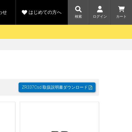
わせ
はじめての方へ
検索
ログイン
カート
さがす
お問い合わせ
規会員登録をする
各種お問い合わせはこちら
ユピテル公式サイトはこちら
キャンペーン
キャンペーン
ダイレクトに新規会員登録いただくと、
ーツを探す
人気モデル対象！乗
【毎日開催！】ア
りかえ応援サービス
トレットセール
える1000ポイントをプレゼント
ルフ
WEB限定モデル
開催中
ZR337Csd 取扱説明書ダウンロード
詳しくはこちら
詳しくはこち
アウトレット
駐車監視機能 標準搭載
駐車監視セット
サポートカー用品
大口注文はこちら