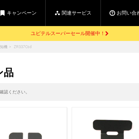
キャンペーン
関連サービス
お問い合
ユピテルスーパーセール開催中！
開催中のキャンペーン
知機
ZR337Csd
よくあるご質問
新
お問い合わせ前のご確認はこちら
GPSデータ更新のお申込はこちら
セール告知
ン品
の商品を
Yupiteru
ーダー探知機を探す
【告知】水曜市は毎
ゴルフ商品を探す
純正スペアパ
週水曜開催！全品
ご購入頂けます
登録後すぐに使
ー探知機
ホームロボット
ゴ
5%OFFクーポンプレ
確認ください。
ゼント！
詳しくはこちら
Yupiteruメタバース
ruオリジナル
人気
カテゴリ
お役立ち情報・トピックス
ム一覧
バーチャルストア