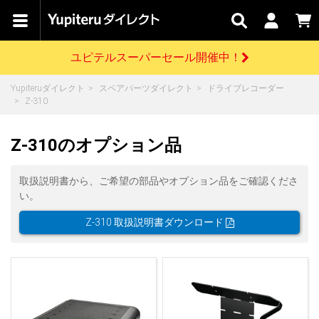
カテゴリで
キャン
関連
お問い
はじめての
探す
ペーン
サービス
合わせ
方へ
ユピテルスーパーセール開催中！
さがす
お買い物ガイド
開催中のキャンペーン
ログインする
Yupiteruダイレクト
スペアパーツダイレクト
ドライブレコーダー
各種ご利用方法はこちら
製品登録や最新情報はこちら
Z-310
ドライブレコーダーを比較して探す
レーダー探知機
Yupiteruダイレクトの商品を
セール
ドライブレコーダー
レーダー探知機
ホームロボット
会員価格やポイントを利用してご購入頂けます
Z-310のオプション品
よくあるご質問
【8/17(月) 7:59ま
で】ユピテルスーパ
ーセール開催
お問い合わせ前のご確認はこちら
GPSデータ更新のお申込はこちら
取扱説明書から、ご希望の部品やオプション品をご確認くださ
い。
詳しくはこちら
新規会員登録をする
Z-310 取扱説明書ダウンロード
お問い合わせ
ゴルフ
WEB限定モデル
scroll
Yupiteruダイレクトに新規会員登録いただくと、
各種お問い合わせはこちら
ユピテル公式サイトはこちら
登録後すぐに使える1000ポイントをプレゼント
純正オプション
お役立ち情報・トピックス
スペアパーツ
ダイレクト
アイテム一覧
バーチャルストア