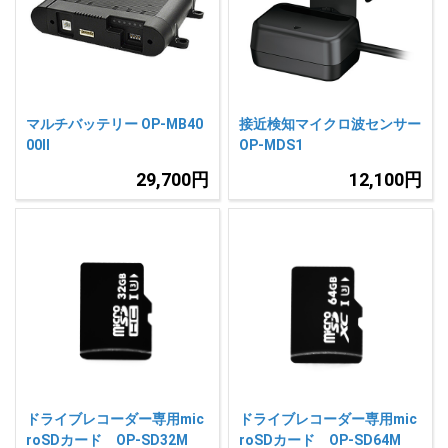
人気
カテゴリ
アウトレット
駐車監視機能 標準搭載
scroll
駐車監視セット
サポートカー用品
マルチバッテリー OP-MB40
接近検知マイクロ波センサー
大口注文はこちら
00Ⅱ
OP-MDS1
29,700円
12,100円
ドライブレコーダー専用mic
ドライブレコーダー専用mic
roSDカード OP-SD32M
roSDカード OP-SD64M