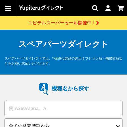
カテゴリで
キャン
関連
お問い
はじめての
探す
ペーン
サービス
合わせ
方へ
ユピテルスーパーセール開催中！
さがす
お買い物ガイド
開催中のキャンペーン
ログインする
各種ご利用方法はこちら
製品登録や最新情報はこちら
スペアパーツダイレクト
ドライブレコーダーを比較して探す
レーダー探知機
Yupiteruダイレクトの商品を
セール
ドライブレコーダー
レーダー探知機
ホームロボット
会員価格やポイントを利用してご購入頂けます
よくあるご質問
【8/17(月) 7:59ま
スペアパーツダイレクトでは、Yupiteru製品の純正オプション品・補修部品な
で】ユピテルスーパ
どをお買い求めいただけます。
ーセール開催
お問い合わせ前のご確認はこちら
GPSデータ更新のお申込はこちら
詳しくはこちら
新規会員登録をする
機種名から探す
お問い合わせ
ゴルフ
WEB限定モデル
scroll
Yupiteruダイレクトに新規会員登録いただくと、
各種お問い合わせはこちら
ユピテル公式サイトはこちら
登録後すぐに使える1000ポイントをプレゼント
純正オプション
お役立ち情報・トピックス
スペアパーツ
ダイレクト
アイテム一覧
バーチャルストア