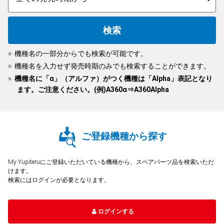
人気
カテゴリ
アウトレット
駐車監視機能 標準搭載
scroll
駐車監視セット
サポートカー用品
機種名の一部分からでも検索が可能です。
大口注文はこちら
機種名を入力せず発売時期のみでも検索することができます。
機種名に「α」（アルファ）がつく機種は「Alpha」表記となり
ます。ご注意ください。(例)A360α⇒A360Alpha
ご登録機種から探す
My Yupiteruにご登録いただいている機種から、スペアパーツ品を検索いただ
けます。
検索にはログインが必要となります。
ログインする