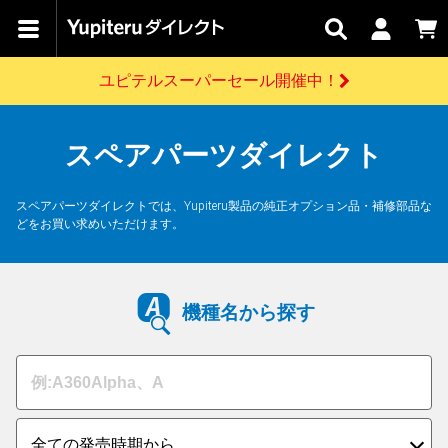
カテゴリで
キャン
関連
お問い
はじめての
探す
ペーン
サービス
合わせ
方へ
ユピテルスーパーセール開催中！
さがす
お買い物ガイド
開催中のキャンペーン
ログインする
各種ご利用方法はこちら
製品登録や最新情報はこちら
スペアパーツダイレクト
ドライブレコーダーを比較して探す
レーダー探知機
Yupiteruダイレクトの商品を
セール
ドライブレコーダー
レーダー探知機
ホームロボット
会員価格やポイントを利用してご購入頂けます
よくあるご質問
【8/17(月) 7:59ま
スペアパーツダイレクトでは、Yupiteru製品の純正オプション品・補修部品な
で】ユピテルスーパ
どをお買い求めいただけます。
ーセール開催
お問い合わせ前のご確認はこちら
GPSデータ更新のお申込はこちら
詳しくはこちら
新規会員登録をする
機種名から探す
お問い合わせ
ゴルフ
WEB限定モデル
scroll
Yupiteruダイレクトに新規会員登録いただくと、
各種お問い合わせはこちら
ユピテル公式サイトはこちら
登録後すぐに使える1000ポイントをプレゼント
純正オプション
お役立ち情報・トピックス
スペアパーツ
ダイレクト
アイテム一覧
バーチャルストア