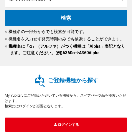
人気
カテゴリ
アウトレット
駐車監視機能 標準搭載
scroll
駐車監視セット
サポートカー用品
機種名の一部分からでも検索が可能です。
大口注文はこちら
機種名を入力せず発売時期のみでも検索することができます。
機種名に「α」（アルファ）がつく機種は「Alpha」表記となり
ます。ご注意ください。(例)A360α⇒A360Alpha
ご登録機種から探す
My Yupiteruにご登録いただいている機種から、スペアパーツ品を検索いただ
けます。
検索にはログインが必要となります。
ログインする