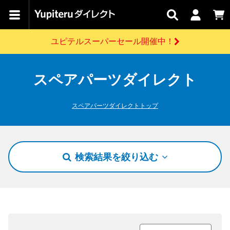
カテゴリで
キャン
関連
お問い
はじめての
探す
ペーン
サービス
合わせ
方へ
ユピテルスーパーセール開催中！
さがす
お買い物ガイド
開催中のキャンペーン
ログインする
各種ご利用方法はこちら
製品登録や最新情報はこちら
スペアパーツダイレクト
ドライブレコーダーを比較して探す
レーダー探知機
Yupiteruダイレクトの商品を
セール
ドライブレコーダー
レーダー探知機
ホームロボット
会員価格やポイントを利用してご購入頂けます
よくあるご質問
【8/17(月) 7:59ま
スペアパーツダイレクトトップ
で】ユピテルスーパ
ーセール開催
お問い合わせ前のご確認はこちら
GPSデータ更新のお申込はこちら
詳しくはこちら
新規会員登録をする
検索結果を絞り込む
お問い合わせ
ゴルフ
WEB限定モデル
scroll
Yupiteruダイレクトに新規会員登録いただくと、
各種お問い合わせはこちら
ユピテル公式サイトはこちら
登録後すぐに使える1000ポイントをプレゼント
純正オプション
お役立ち情報・トピックス
スペアパーツ
ダイレクト
アイテム一覧
バーチャルストア