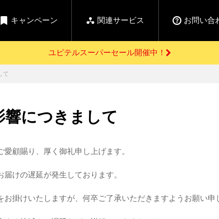
キャンペーン
関連サービス
お問い合
ユピテルスーパーセール開催中！
開催中のキャンペーン
して
よくあるご質問
新
お問い合わせ前のご確認はこちら
GPSデータ更新のお申込はこちら
セール告知
影響につきまして
の商品を
Yupiteru
ーダー探知機を探す
【告知】水曜市は毎
ゴルフ商品を探す
純正スペアパ
週水曜開催！全品
ご購入頂けます
登録後すぐに使
ー探知機
ホームロボット
ゴ
5%OFFクーポンプレ
ゼント！
ご愛顧賜り、厚く御礼申し上げます。
詳しくはこちら
Yupiteruメタバース
ruオリジナル
お届けの遅延が発生しております。
人気
カテゴリ
お役立ち情報・トピックス
をお掛けいたしますが、何卒ご了承いただきますようお願い申
ム一覧
バーチャルストア