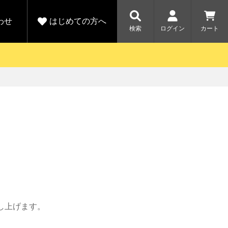
わせ
はじめての方へ
検索
ログイン
カート
さがす
お問い合わせ
規会員登録をする
各種お問い合わせはこちら
ユピテル公式サイトはこちら
キャンペーン
キャンペーン
ダイレクトに新規会員登録いただくと、
ーツを探す
人気モデル対象！乗
【毎日開催！】ア
りかえ応援サービス
トレットセール
える1000ポイントをプレゼント
ルフ
WEB限定モデル
開催中
詳しくはこちら
詳しくはこち
アウトレット
駐車監視機能 標準搭載
駐車監視セット
サポートカー用品
し上げます。
大口注文はこちら