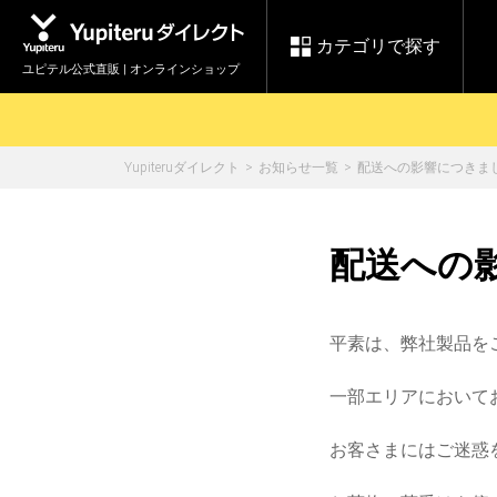
カテゴリで探す
ユピテル公式直販 | オンラインショップ
Yupiteruダイレクト
お知らせ一覧
配送への影響につきま
お買い物ガイド
ログインする
各種ご利用方法はこちら
製品登録や最新情報はこちら
セール
配送への
Yupiteruダイレクト
ドライブレコーダーを比較して探す
【8/17(月) 7:59ま
レ
で】ユピテルスーパ
会員価格やポイントを利用して
ドライブレコーダー
レーダ
ーセール開催
平素は、弊社製品を
詳しくはこちら
Yupite
スペアパーツ
一部エリアにおいて
ダイレクト
純正オプション品の
お客さまにはご迷惑
ご購入はこちら
アイテ