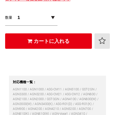
数量
カートに入れる
対応機種一覧：
AGN1100
AGN1000
ASG-CM11
AGN5100
GST-2GN
AGN3300
AGN3200
ASG-CM21
ASG-CM12
AGN800
AGN2100
AGN2000
GST-3GN
AGN4100
AGN800(W)
AGN3500(W)
AGN3400(K)
ASG-R01(D)
ASG-R01(K)
AGN900
AGN4200
AGN4210
AGN5200
AGN700
AGN810(K)
AGN810(W)
AGN-Voice1
AGN3410