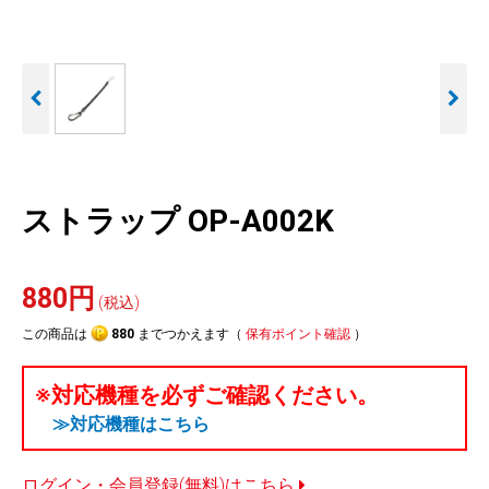
人気
カテゴリ
アウトレット
駐車監視機能 標準搭載
駐車監視セット
サポートカー用品
scroll
大口注文はこちら
ストラップ OP-A002K
880円
(税込)
この商品は
880
までつかえます（
保有ポイント確認
）
※対応機種を必ずご確認ください。
≫対応機種はこちら
ログイン・会員登録(無料)はこちら