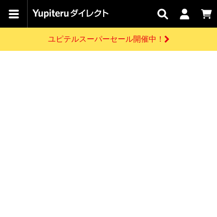
カテゴリで
キャン
関連
お問い
はじめての
探す
ペーン
サービス
合わせ
方へ
ユピテルスーパーセール開催中！
さがす
お買い物ガイド
開催中のキャンペーン
ログインする
各種ご利用方法はこちら
製品登録や最新情報はこちら
ドライブレコーダーを比較して探す
レーダー探知機
Yupiteruダイレクトの商品を
セール
ドライブレコーダー
レーダー探知機
ホームロボット
会員価格やポイントを利用してご購入頂けます
よくあるご質問
【8/17(月) 7:59ま
で】ユピテルスーパ
お問い合わせ前のご確認はこちら
ーセール開催
GPSデータ更新のお申込はこちら
新規会員登録をする
詳しくはこちら
お問い合わせ
ゴルフ
WEB限定モデル
scroll
Yupiteruダイレクトに新規会員登録いただくと、
各種お問い合わせはこちら
ユピテル公式サイトはこちら
登録後すぐに使える1000ポイントをプレゼント
純正オプション
お役立ち情報・トピックス
スペアパーツ
ダイレクト
アイテム一覧
バーチャルストア