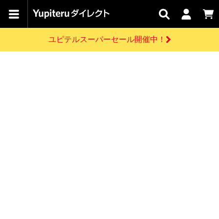
カテゴリで
キャン
関連
お問い
はじめての
探す
ペーン
サービス
合わせ
方へ
ユピテルスーパーセール開催中！
さがす
お買い物ガイド
開催中のキャンペーン
ログインする
各種ご利用方法はこちら
製品登録や最新情報はこちら
ドライブレコーダーを比較して探す
レーダー探知機
Yupiteruダイレクトの商品を
セール
ドライブレコーダー
レーダー探知機
ホームロボット
会員価格やポイントを利用してご購入頂けます
よくあるご質問
【8/17(月) 7:59ま
で】ユピテルスーパ
お問い合わせ前のご確認はこちら
ーセール開催
GPSデータ更新のお申込はこちら
新規会員登録をする
詳しくはこちら
お問い合わせ
ゴルフ
WEB限定モデル
scroll
Yupiteruダイレクトに新規会員登録いただくと、
各種お問い合わせはこちら
ユピテル公式サイトはこちら
登録後すぐに使える1000ポイントをプレゼント
純正オプション
お役立ち情報・トピックス
スペアパーツ
ダイレクト
アイテム一覧
バーチャルストア