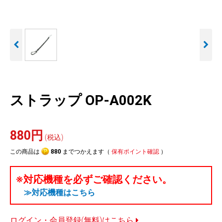
人気
カテゴリ
アウトレット
駐車監視機能 標準搭載
駐車監視セット
サポートカー用品
scroll
大口注文はこちら
ストラップ OP-A002K
880円
(税込)
この商品は
880
までつかえます（
保有ポイント確認
）
※対応機種を必ずご確認ください。
≫対応機種はこちら
ログイン・会員登録(無料)はこちら