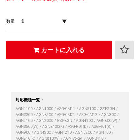
数量
カートに入れる
対応機種一覧：
AGN1100
AGN1000
ASG-CM11
AGN5100
GST-2GN
AGN3300
AGN3200
ASG-CM21
ASG-CM12
AGN800
AGN2100
AGN2000
GST-3GN
AGN4100
AGN800(W)
AGN3500(W)
AGN3400(K)
ASG-R01(D)
ASG-R01(K)
AGN900
AGN4200
AGN4210
AGN5200
AGN700
AGN810(K)
AGN810(W)
AGN-Voice1
AGN3410