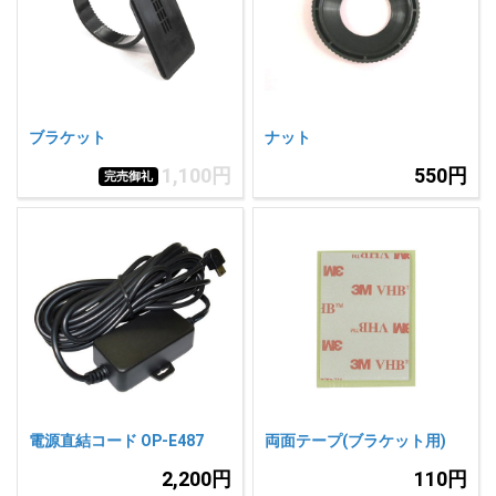
人気
カテゴリ
アウトレット
駐車監視機能 標準搭載
scroll
駐車監視セット
サポートカー用品
ブラケット
ナット
大口注文はこちら
1,100円
550円
完売御礼
電源直結コード OP-E487
両面テープ(ブラケット用)
2,200円
110円