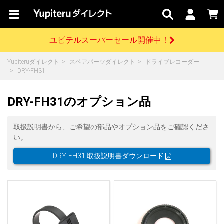
カテゴリで
キャン
関連
お問い
はじめての
探す
ペーン
サービス
合わせ
方へ
ユピテルスーパーセール開催中！
さがす
お買い物ガイド
開催中のキャンペーン
ログインする
Yupiteruダイレクト
スペアパーツダイレクト
ドライブレコーダー
各種ご利用方法はこちら
製品登録や最新情報はこちら
DRY-FH31
ドライブレコーダーを比較して探す
レーダー探知機
Yupiteruダイレクトの商品を
セール
ドライブレコーダー
レーダー探知機
ホームロボット
会員価格やポイントを利用してご購入頂けます
DRY-FH31のオプション品
よくあるご質問
【8/17(月) 7:59ま
で】ユピテルスーパ
ーセール開催
お問い合わせ前のご確認はこちら
GPSデータ更新のお申込はこちら
取扱説明書から、ご希望の部品やオプション品をご確認くださ
い。
詳しくはこちら
新規会員登録をする
DRY-FH31 取扱説明書ダウンロード
お問い合わせ
ゴルフ
WEB限定モデル
scroll
Yupiteruダイレクトに新規会員登録いただくと、
各種お問い合わせはこちら
ユピテル公式サイトはこちら
登録後すぐに使える1000ポイントをプレゼント
純正オプション
お役立ち情報・トピックス
スペアパーツ
ダイレクト
アイテム一覧
バーチャルストア