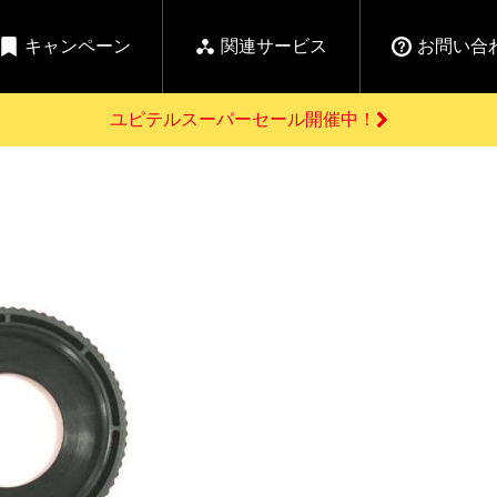
キャンペーン
関連サービス
お問い合
ユピテルスーパーセール開催中！
開催中のキャンペーン
よくあるご質問
新
お問い合わせ前のご確認はこちら
GPSデータ更新のお申込はこちら
セール告知
の商品を
Yupiteru
ーダー探知機を探す
ゴルフ商品を探す
純正スペアパ
【告知】水曜市は毎
ご購入頂けます
週水曜開催！全品
登録後すぐに使
ー探知機
ホームロボット
ゴ
5%OFFクーポンプレ
ゼント！
詳しくはこちら
Yupiteruメタバース
ruオリジナル
人気
カテゴリ
お役立ち情報・トピックス
ム一覧
バーチャルストア