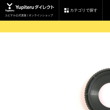
カテゴリで探す
ユピテル公式直販 | オンラインショップ
お買い物ガイド
ログインする
各種ご利用方法はこちら
製品登録や最新情報はこちら
セール
Yupiteruダイレクト
ドライブレコーダーを比較して探す
レ
【8/17(月) 7:59ま
会員価格やポイントを利用して
で】ユピテルスーパ
ドライブレコーダー
レーダ
ーセール開催
詳しくはこちら
Yupite
スペアパーツ
ダイレクト
純正オプション品の
ご購入はこちら
アイテ