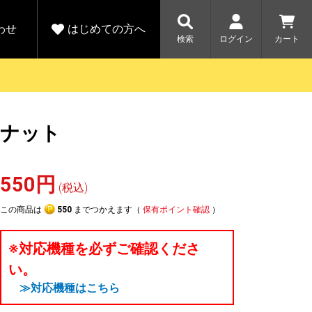
わせ
はじめての方へ
検索
ログイン
カート
さがす
お問い合わせ
規会員登録をする
ナット
各種お問い合わせはこちら
ユピテル公式サイトはこちら
キャンペーン
キャンペーン
ダイレクトに新規会員登録いただくと、
ーツを探す
人気モデル対象！乗
【毎日開催！】ア
550円
える1000ポイントをプレゼント
りかえ応援サービス
トレットセール
(税込)
ルフ
WEB限定モデル
開催中
この商品は
550
までつかえます（
保有ポイント確認
）
詳しくはこちら
詳しくはこち
アウトレット
※対応機種を必ずご確認くださ
駐車監視機能 標準搭載
い。
駐車監視セット
サポートカー用品
≫対応機種はこちら
大口注文はこちら