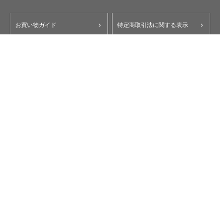
お買い物ガイド
特定商取引法に関する表示
ポイント・クーポンについて
個人情報保護方針
よくあるご質問
お問い合わせ
会員規約
コーポレートサイト
My Yupiteru
ity.クラブ
スペアパーツダイレクト