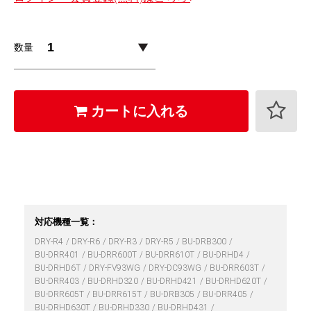
数量
カートに入れる
対応機種一覧：
DRY-R4
DRY-R6
DRY-R3
DRY-R5
BU-DRB300
BU-DRR401
BU-DRR600T
BU-DRR610T
BU-DRHD4
BU-DRHD6T
DRY-FV93WG
DRY-DC93WG
BU-DRR603T
BU-DRR403
BU-DRHD320
BU-DRHD421
BU-DRHD620T
BU-DRR605T
BU-DRR615T
BU-DRB305
BU-DRR405
BU-DRHD630T
BU-DRHD330
BU-DRHD431