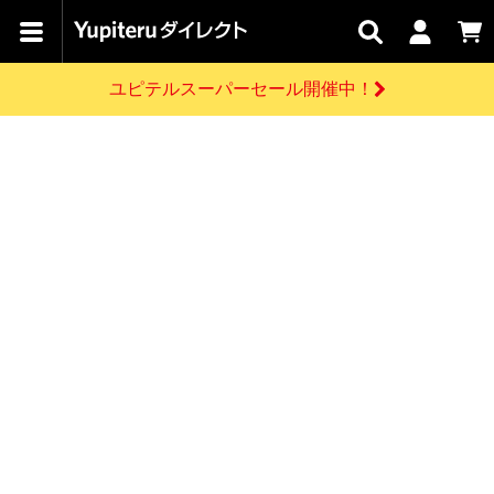
カテゴリで
キャン
関連
お問い
はじめての
探す
ペーン
サービス
合わせ
方へ
ユピテルスーパーセール開催中！
さがす
お買い物ガイド
開催中のキャンペーン
ログインする
各種ご利用方法はこちら
製品登録や最新情報はこちら
ドライブレコーダーを比較して探す
レーダー探知機
Yupiteruダイレクトの商品を
セール
ドライブレコーダー
レーダー探知機
ホームロボット
会員価格やポイントを利用してご購入頂けます
よくあるご質問
【8/17(月) 7:59ま
で】ユピテルスーパ
お問い合わせ前のご確認はこちら
ーセール開催
GPSデータ更新のお申込はこちら
新規会員登録をする
詳しくはこちら
お問い合わせ
ゴルフ
WEB限定モデル
scroll
Yupiteruダイレクトに新規会員登録いただくと、
各種お問い合わせはこちら
ユピテル公式サイトはこちら
登録後すぐに使える1000ポイントをプレゼント
純正オプション
お役立ち情報・トピックス
スペアパーツ
ダイレクト
アイテム一覧
バーチャルストア