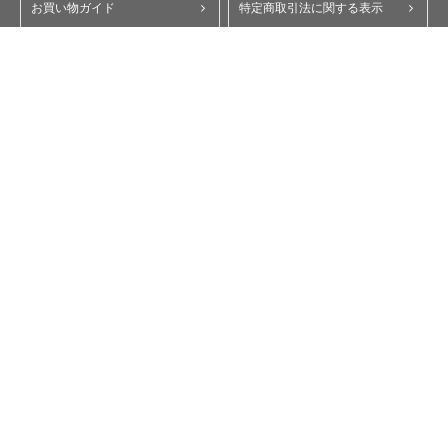
お買い物ガイド
特定商取引法に関する表示
ポイント・クーポンについて
個人情報保護方針
よくあるご質問
お問い合わせ
会員規約
コーポレートサイト
My Yupiteru
ity.クラブ
スペアパーツダイレクト
Copyright © Yupiteru Corporation. All Rights Reserved.