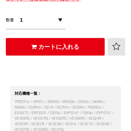
数量
カートに入れる
対応機種一覧：
YPS201si
VR951i
SR650i
SR500si
S555si
S44Rsi
S400si
S33Rmi
S310i
S22Rmi
S200mi
PGS02si
EG-S470
EXP-S201
S353si
EXP-S141
S363si
EXP-S151
VE-S35RS
VE-S31RS
VE-S32RS
VE-S34RS
VE-S24R
VE-S25R
VE-S22R
VE-S23kt
VE-S14
VE-S21R
VE-S26R
VE-S37RS
VE-S36RS
DS-37SJ