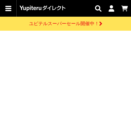
カテゴリで
キャン
関連
お問い
はじめての
探す
ペーン
サービス
合わせ
方へ
ユピテルスーパーセール開催中！
さがす
お買い物ガイド
開催中のキャンペーン
ログインする
各種ご利用方法はこちら
製品登録や最新情報はこちら
ドライブレコーダーを比較して探す
レーダー探知機
Yupiteruダイレクトの商品を
セール
ドライブレコーダー
レーダー探知機
ホームロボット
会員価格やポイントを利用してご購入頂けます
よくあるご質問
【8/17(月) 7:59ま
で】ユピテルスーパ
お問い合わせ前のご確認はこちら
ーセール開催
GPSデータ更新のお申込はこちら
新規会員登録をする
詳しくはこちら
お問い合わせ
ゴルフ
WEB限定モデル
scroll
Yupiteruダイレクトに新規会員登録いただくと、
各種お問い合わせはこちら
ユピテル公式サイトはこちら
登録後すぐに使える1000ポイントをプレゼント
純正オプション
お役立ち情報・トピックス
スペアパーツ
ダイレクト
アイテム一覧
バーチャルストア