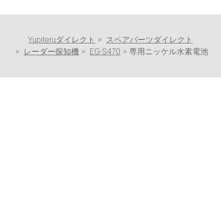
Yupiteruダイレクト
スペアパーツダイレクト
レーダー探知機
EG-S470
専用ニッケル水素電池