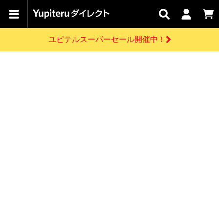
カテゴリで
キャン
関連
お問い
はじめての
探す
ペーン
サービス
合わせ
方へ
ユピテルスーパーセール開催中！
さがす
お買い物ガイド
開催中のキャンペーン
ログインする
各種ご利用方法はこちら
製品登録や最新情報はこちら
ドライブレコーダーを比較して探す
レーダー探知機
Yupiteruダイレクトの商品を
セール
ドライブレコーダー
レーダー探知機
ホームロボット
会員価格やポイントを利用してご購入頂けます
よくあるご質問
【8/17(月) 7:59ま
で】ユピテルスーパ
お問い合わせ前のご確認はこちら
ーセール開催
GPSデータ更新のお申込はこちら
新規会員登録をする
詳しくはこちら
お問い合わせ
ゴルフ
WEB限定モデル
scroll
Yupiteruダイレクトに新規会員登録いただくと、
各種お問い合わせはこちら
ユピテル公式サイトはこちら
登録後すぐに使える1000ポイントをプレゼント
純正オプション
お役立ち情報・トピックス
スペアパーツ
ダイレクト
アイテム一覧
バーチャルストア