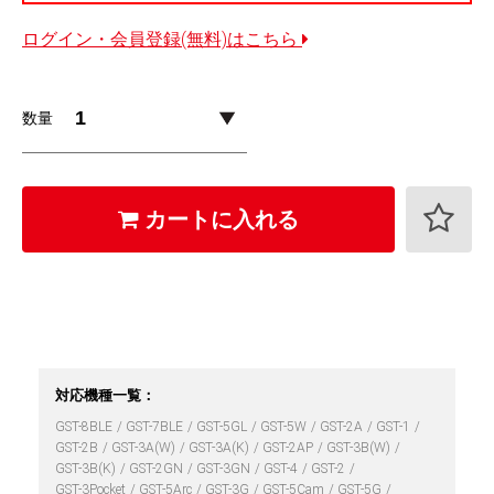
ログイン・会員登録(無料)はこちら
数量
カートに入れる
対応機種一覧：
GST-8BLE
GST-7BLE
GST-5GL
GST-5W
GST-2A
GST-1
GST-2B
GST-3A(W)
GST-3A(K)
GST-2AP
GST-3B(W)
GST-3B(K)
GST-2GN
GST-3GN
GST-4
GST-2
GST-3Pocket
GST-5Arc
GST-3G
GST-5Cam
GST-5G