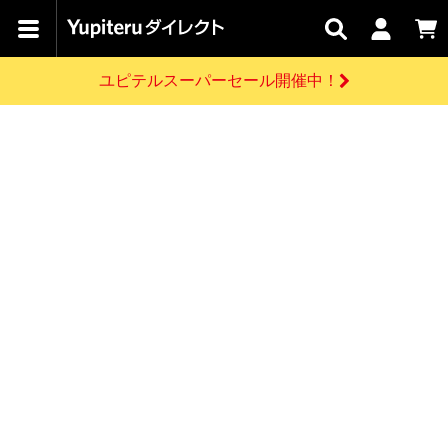
カテゴリで
キャン
関連
お問い
はじめての
探す
ペーン
サービス
合わせ
方へ
ユピテルスーパーセール開催中！
さがす
お買い物ガイド
開催中のキャンペーン
ログインする
各種ご利用方法はこちら
製品登録や最新情報はこちら
ドライブレコーダーを比較して探す
レーダー探知機
Yupiteruダイレクトの商品を
セール
ドライブレコーダー
レーダー探知機
ホームロボット
会員価格やポイントを利用してご購入頂けます
よくあるご質問
【8/17(月) 7:59ま
で】ユピテルスーパ
お問い合わせ前のご確認はこちら
ーセール開催
GPSデータ更新のお申込はこちら
新規会員登録をする
詳しくはこちら
お問い合わせ
ゴルフ
WEB限定モデル
scroll
Yupiteruダイレクトに新規会員登録いただくと、
各種お問い合わせはこちら
ユピテル公式サイトはこちら
登録後すぐに使える1000ポイントをプレゼント
純正オプション
お役立ち情報・トピックス
スペアパーツ
ダイレクト
アイテム一覧
バーチャルストア