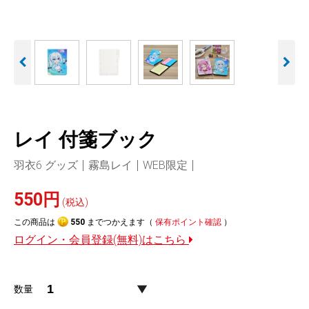
人気
カテゴリ
アウトレット
駐車監視機能 標準搭載
駐車監視セット
サポートカー用品
scroll
大口注文はこちら
レイ 付箋ブック
羽衣6 グッズ
霧島レイ
WEB限定
550円
(税込)
この商品は
550
までつかえます（
保有ポイント確認
）
ログイン・会員登録(無料)はこちら
数量