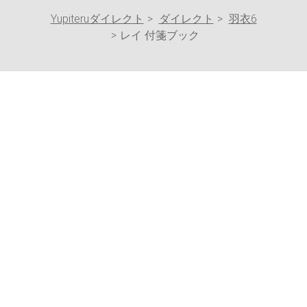
Yupiteruダイレクト
ダイレクト
羽衣6
レイ 付箋ブック