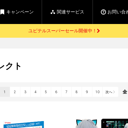
キャンペーン
関連サービス
お問い合
ユピテルスーパーセール開催中！
開催中のキャンペーン
よくあるご質問
新
お問い合わせ前のご確認はこちら
GPSデータ更新のお申込はこちら
セール告知
レクト
の商品を
Yupiteru
ーダー探知機を探す
【告知】水曜市は毎
ゴルフ商品を探す
純正スペアパ
週水曜開催！全品
ご購入頂けます
登録後すぐに使
ー探知機
ホームロボット
ゴ
5%OFFクーポンプレ
ゼント！
詳しくはこちら
1
2
3
4
5
6
7
8
9
10
次へ
Yupiteruメタバース
ruオリジナル
人気
カテゴリ
お役立ち情報・トピックス
ム一覧
バーチャルストア