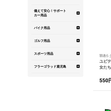
備えて安心！サポート
富士サクラ
見守りロボット ユピ坊
前後・左右・車内を記
夜間も鮮明！ SUPER
駐車監視記録セット
セパレートタイプ
レーダー波移動オービ
霧島レイ ポータブル
カー用品
録
NIGHT
ス MSSS対応
カーナビ
葵茶々
バーチャルペット Juno（ユ
大型車(24V)専用セッ
WEB限定 レーダー探
富士サクラ オリジナ
わき見・居眠り運転警報器
バイク用品
ノ）
1カメラ
無線LAN搭載
ト
知機
可搬式取締機 JMA対
霧島レイ レーダー探
ルグッズ
応
知機
羽衣6 カー用品・機器・製品
葵茶々 オリジナルグ
衝突警報システム
バイクナビ
ゴルフ用品
デジタルインナーミラ
カンタン設置（シガー
車両バッテリー負荷ゼ
ッズ
ー搭載ドライブレコー
プラグコード付属）
ロ！マルチバッテリー
カンタン設置（シガー
霧島レイ 腕時計型ウ
羽衣6 グッズ
ダー
セット
プラグコード付属）
ェアラブル
ドライブレコーダー搭載車表
その他バイク用品
ゴルフナビ
スポーツ用品
羽衣6 
示ステッカー
車内すっきり設置（車
ユピテ
羽衣6 食品・その他
大型車(24V)対応ドラ
両電源直結コード付
電源直結タイプ
霧島レイ GPS目覚ま
スイングトレーナー
スピードガン
タッチパネル搭載
フラーゴラッド鹿児島
女た
イブレコーダー
属）
し時計
羽衣6 お得なセット商品
無線LAN搭載モデル
ゴルフ関連商品
その他スポーツ
フラーゴラッド鹿児島 オフ
ディスプレイ搭載
550
リアカメラ
駐車監視機能 標準搭
霧島レイ オリジナル
ィシャルグッズ
載
グッズ
新型光オービス対応
WEB限定 ゴルフ
カラーディスプレイ搭
WEB限定 ドライブレ
載
コーダー
4K画質
OBライン表示機能搭