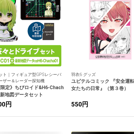
ット｜フィギュア型GPSレシーバ
羽衣6 グッズ
ーザー＆レーダー探知機
ユピテルコミック 『安全運
限定》ちびロイド&H6-Chach
女たちの日常』（第３巻）
 最新地図データセット
500円
550円