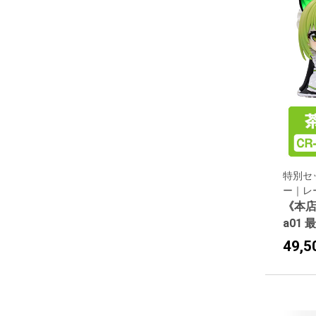
別格の夜間記録！「暗
載
視カメラ」搭載モデル
高低差表示機能搭載
64GB SDカード／ 駐
車監視記録 標準装備
使い方ガイド搭載
防水対応
ユピテルハンディキャ
ップ搭載
特別セ
ー｜レ
《本店
a01
49,