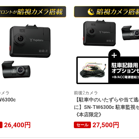
カメラ
前後2カメラ
W6300c
【駐車中のいたずらや当て逃
に】SN-TW6300c 駐車監視
《本店限定》
26,400円
27,500円
セール