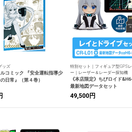
グッズ
特別セット｜フィギュア型GPS
ルコミック 『安全運転指導少
ー｜レーザー＆レーダー探知機
《本店限定》ちびロイド&H6-L
ちの日常』（第４巻）
最新地図データセット
円
49,500円