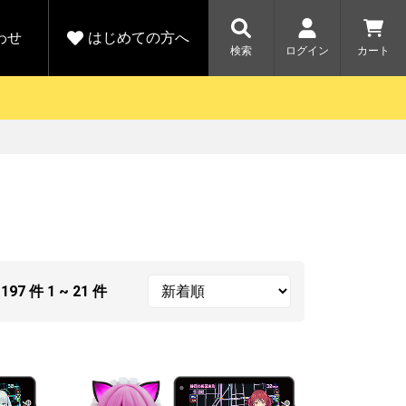
わせ
はじめての方へ
検索
ログイン
カート
さがす
お問い合わせ
規会員登録をする
各種お問い合わせはこちら
ユピテル公式サイトはこちら
キャンペーン
キャンペーン
ダイレクトに新規会員登録いただくと、
ーツを探す
人気モデル対象！乗
【毎日開催！】ア
りかえ応援サービス
トレットセール
える1000ポイントをプレゼント
ルフ
WEB限定モデル
開催中
全
197
件
1 ~ 21
件
詳しくはこちら
詳しくはこち
アウトレット
駐車監視機能 標準搭載
駐車監視セット
サポートカー用品
大口注文はこちら