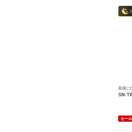
前後2
SN-T
セール