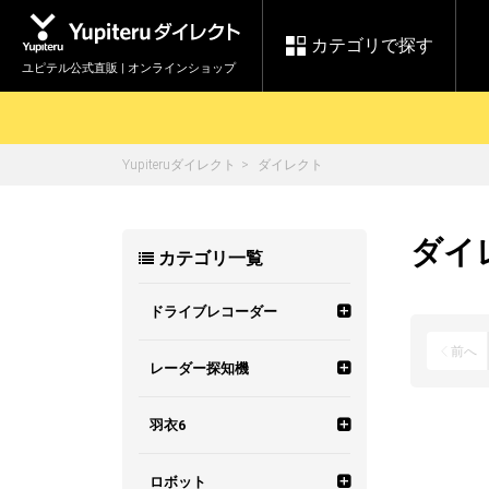
カテゴリで探す
ユピテル公式直販 | オンラインショップ
Yupiteruダイレクト
ダイレクト
お買い物ガイド
ログインする
各種ご利用方法はこちら
製品登録や最新情報はこちら
セール
ダイ
カテゴリ一覧
Yupiteruダイレクト
ドライブレコーダーを比較して探す
【8/17(月) 7:59ま
レ
で】ユピテルスーパ
会員価格やポイントを利用して
ドライブレコーダー
レーダ
ーセール開催
ドライブレコーダー
詳しくはこちら
前へ
Yupite
スペアパーツ
モデルから選ぶ
レーダー探知機
ダイレクト
機能から選ぶ
モデルから選ぶ
全方面3カメラ
羽衣6
純正オプション品の
ご購入はこちら
アイテ
お得なセット
機能から選ぶ
霧島レイ
前後2カメラ
高画質
ワンボディタイプ
ロボット