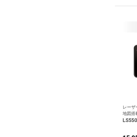
レーザ
地図搭
LS550