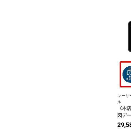
レーザ
ル
《本店限
図デ
29,