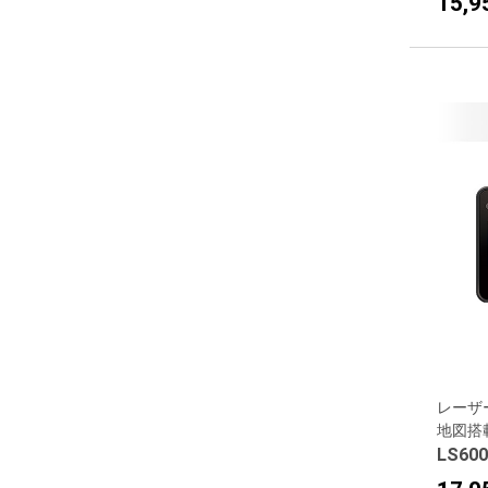
15,
レーザ
地図搭
LS600