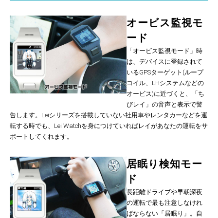
オービス監視モ
ード
「オービス監視モード」時
は、デバイスに登録されて
いるGPSターゲット(ループ
コイル、LHシステムなどの
オービス)に近づくと、「ち
びレイ」の音声と表示で警
告します。Leiシリーズを搭載していない社用車やレンタカーなどを運
転する時でも、Lei Watchを身につけていればレイがあなたの運転をサ
ポートしてくれます。
居眠り検知モー
ド
長距離ドライブや早朝深夜
の運転で最も注意しなけれ
ばならない「居眠り」。自