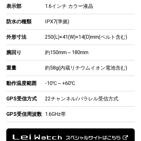
表示部
1.6インチ カラー液晶
防水の種類
IPX7(準拠)
外形寸法
250(L)×41(W)×14(D)mm(ベルト含む)
腕回り
約150mm～180mm
重量
約58g(内蔵リチウムイオン電池含む)
動作温度範囲
-10℃～+60℃
GPS受信方式
22チャンネル/パラレル受信方式
GPS受信周波数
1.6GHz帯