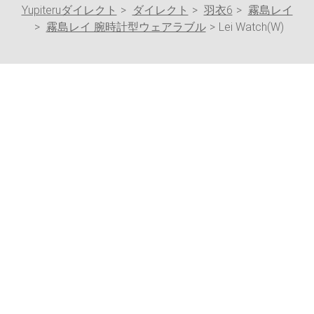
Yupiteruダイレクト
ダイレクト
羽衣6
霧島レイ
霧島レイ 腕時計型ウェアラブル
Lei Watch(W)