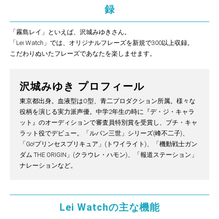
録
「霧島レイ」といえば、沢城みゆきさん。
「Lei Watch」では、オリジナルフレーズを新規で300以上収録。
こだわりぬいたフレーズであなたを楽しませます。
沢城みゆき プロフィール
東京都出身。血液型はO型、青二プロダクション所属。様々な
役柄を演じる実力派声優。中学2年生の時に『デ・ジ・キャラ
ット』のオーディションで審査員特別賞を受賞し、プチ・キャ
ラット役でデビュー。「ルパン三世」シリーズ(峰不二子)、
「Go!プリンセスプリキュア」(トワイライト)、「機動戦士ガン
ダム THE ORIGIN」(クラウレ・ハモン)、「報道ステーション」
ナレーションなど。
Lei Watchの主な機能