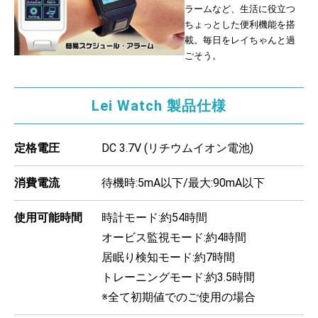
ラームなど、生活に役立つ
ちょっとした便利機能を搭
載。毎日をレイちゃんと過
ごそう。
Lei Watch 製品仕様
定格電圧
DC 3.7V (リチウムイオン電池)
消費電流
待機時:5mA以下/最大:90mA以下
使用可能時間
時計モード:約54時間
オービス監視モード:約4時間
居眠り検知モード:約7時間
トレーニングモード:約3.5時間
※全て初期値でのご使用の場合