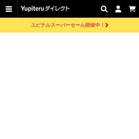
カテゴリで
キャン
関連
お問い
はじめての
探す
ペーン
サービス
合わせ
方へ
ユピテルスーパーセール開催中！
さがす
お買い物ガイド
開催中のキャンペーン
ログインする
各種ご利用方法はこちら
製品登録や最新情報はこちら
ドライブレコーダーを比較して探す
レーダー探知機
Yupiteruダイレクトの商品を
セール
ドライブレコーダー
レーダー探知機
ホームロボット
会員価格やポイントを利用してご購入頂けます
よくあるご質問
【8/17(月) 7:59ま
で】ユピテルスーパ
お問い合わせ前のご確認はこちら
ーセール開催
GPSデータ更新のお申込はこちら
新規会員登録をする
詳しくはこちら
お問い合わせ
ゴルフ
WEB限定モデル
scroll
Yupiteruダイレクトに新規会員登録いただくと、
各種お問い合わせはこちら
ユピテル公式サイトはこちら
登録後すぐに使える1000ポイントをプレゼント
純正オプション
お役立ち情報・トピックス
スペアパーツ
ダイレクト
アイテム一覧
バーチャルストア