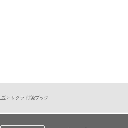
Lei06
YPK-22L
YPK-
)
57,200円(税込)
37,400円(税込)
41,8
ッズ
サクラ 付箋ブック