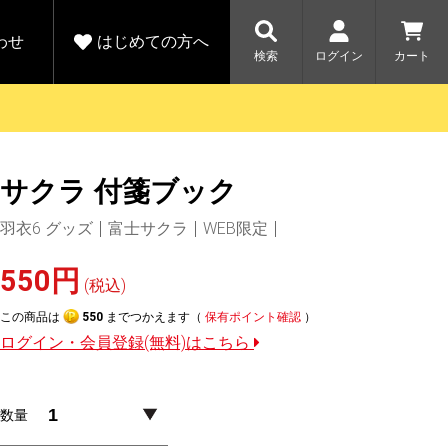
わせ
はじめての方へ
検索
ログイン
カート
さがす
お問い合わせ
規会員登録をする
サクラ 付箋ブック
各種お問い合わせはこちら
ユピテル公式サイトはこちら
キャンペーン
キャンペーン
羽衣6 グッズ
富士サクラ
WEB限定
ダイレクトに新規会員登録いただくと、
ーツを探す
人気モデル対象！乗
【毎日開催！】ア
える1000ポイントをプレゼント
りかえ応援サービス
トレットセール
ルフ
WEB限定モデル
550円
開催中
(税込)
この商品は
550
までつかえます（
保有ポイント確認
）
詳しくはこちら
詳しくはこち
アウトレット
ログイン・会員登録(無料)はこちら
駐車監視機能 標準搭載
駐車監視セット
サポートカー用品
数量
大口注文はこちら