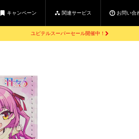
キャンペーン
関連サービス
お問い合
ユピテルスーパーセール開催中！
開催中のキャンペーン
よくあるご質問
新
お問い合わせ前のご確認はこちら
GPSデータ更新のお申込はこちら
セール告知
の商品を
Yupiteru
ーダー探知機を探す
ゴルフ商品を探す
純正スペアパ
【告知】水曜市は毎
ご購入頂けます
週水曜開催！全品
登録後すぐに使
ー探知機
ホームロボット
ゴ
5%OFFクーポンプレ
ゼント！
詳しくはこちら
Yupiteruメタバース
ruオリジナル
人気
カテゴリ
お役立ち情報・トピックス
ム一覧
バーチャルストア