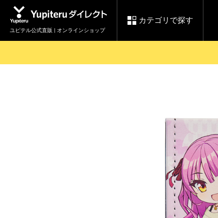
カテゴリで探す
ユピテル公式直販 | オンラインショップ
お買い物ガイド
ログインする
各種ご利用方法はこちら
製品登録や最新情報はこちら
セール
Yupiteruダイレクト
ドライブレコーダーを比較して探す
レ
【8/17(月) 7:59ま
会員価格やポイントを利用して
で】ユピテルスーパ
ドライブレコーダー
レーダ
ーセール開催
詳しくはこちら
Yupite
スペアパーツ
ダイレクト
純正オプション品の
ご購入はこちら
アイテ