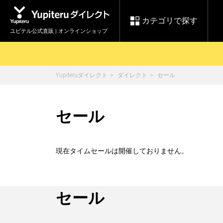
カテゴリで探す
ユピテル公式直販 | オンラインショップ
Yupiteruダイレクト
ダイレクト
セール
お買い物ガイド
ログインする
各種ご利用方法はこちら
製品登録や最新情報はこちら
セール
セール
Yupiteruダイレクト
ドライブレコーダーを比較して探す
【8/17(月) 7:59ま
レ
で】ユピテルスーパ
会員価格やポイントを利用して
ドライブレコーダー
レーダ
ーセール開催
現在タイムセールは開催しておりません。
詳しくはこちら
Yupite
スペアパーツ
ダイレクト
セール
純正オプション品の
ご購入はこちら
アイテ