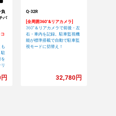
ー負
Q-32R
ルチバ
[全周囲360°&リアカメラ]
360°＆リアカメラで前後・左
レコ
右・車内を記録。駐車監視機
能が標準搭載で自動で駐車監
とも
視モードに切替え！
、駐
荷を
テリ
0円
32,780円