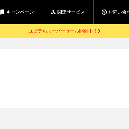
キャンペーン
関連サービス
お問い合
ユピテルスーパーセール開催中！
開催中のキャンペーン
よくあるご質問
新
お問い合わせ前のご確認はこちら
GPSデータ更新のお申込はこちら
セール告知
の商品を
Yupiteru
ーダー探知機を探す
【告知】水曜市は毎
ゴルフ商品を探す
純正スペアパ
週水曜開催！全品
ご購入頂けます
登録後すぐに使
ー探知機
ホームロボット
ゴ
5%OFFクーポンプレ
ゼント！
詳しくはこちら
Yupiteruメタバース
ruオリジナル
人気
カテゴリ
お役立ち情報・トピックス
ム一覧
バーチャルストア