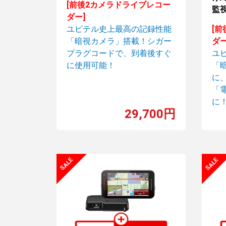
[前後2カメラドライブレコー
監視
ダー]
ユピテル史上最高の記録性能
[
「暗視カメラ」搭載！シガー
ダー
プラグコードで、到着後すぐ
ユ
に使用可能！
「
に
「
に
29,700円