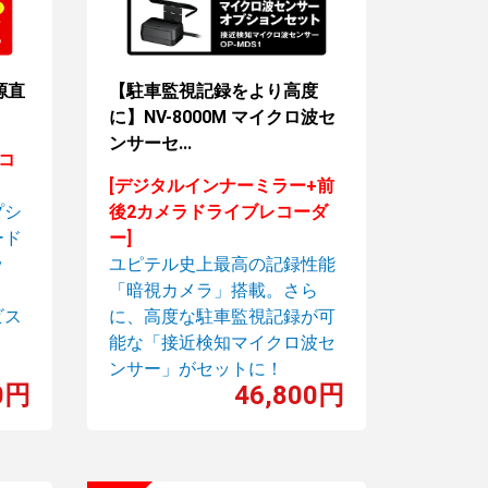
源直
【駐車監視記録をより高度
に】NV-8000M マイクロ波セ
ンサーセ...
結コ
[デジタルインナーミラー+前
プシ
後2カメラドライブレコーダ
ード
ー]
ッ
ユピテル史上最高の記録性能
「暗視カメラ」搭載。さら
ビス
に、高度な駐車監視記録が可
能な「接近検知マイクロ波セ
ンサー」がセットに！
0円
46,800円