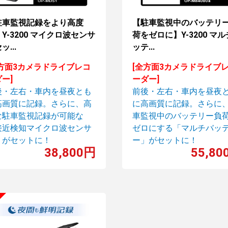
駐車監視記録をより高度
【駐車監視中のバッテリ
Y-3200 マイクロ波センサ
荷をゼロに】Y-3200 マ
ッ...
ッテ...
全方面3カメラドライブレコ
[全方面3カメラドライブ
ー]
ーダー]
後・左右・車内を昼夜とも
前後・左右・車内を昼夜
高画質に記録。さらに、高
に高画質に記録。さらに
な駐車監視記録が可能な
車監視中のバッテリー負
接近検知マイクロ波センサ
ゼロにする「マルチバッ
」がセットに！
ー」がセットに！
38,800円
55,80