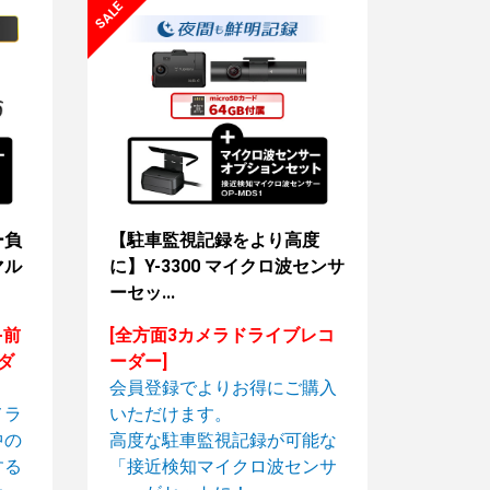
ー負
【駐車監視記録をより高度
マル
に】Y-3300 マイクロ波センサ
ーセッ...
+前
[全方面3カメラドライブレコ
ダ
ーダー]
会員登録で
よりお得に
ご購入
メラ
いただけます。
中の
高度な駐車監視記録が可能な
する
「接近検知マイクロ波センサ