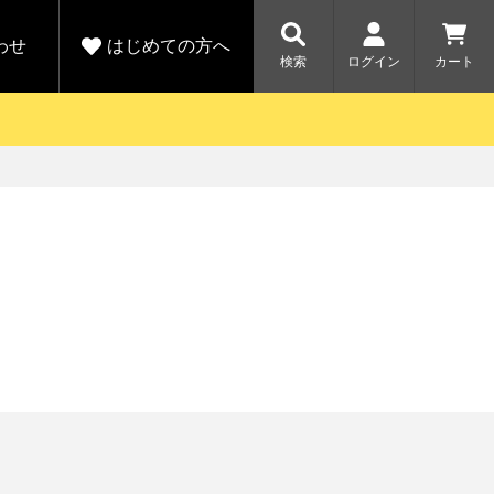
わせ
はじめての方へ
検索
ログイン
カート
さがす
お問い合わせ
規会員登録をする
各種お問い合わせはこちら
ユピテル公式サイトはこちら
キャンペーン
キャンペーン
ダイレクトに新規会員登録いただくと、
ーツを探す
人気モデル対象！乗
【毎日開催！】ア
りかえ応援サービス
トレットセール
える1000ポイントをプレゼント
ルフ
WEB限定モデル
開催中
詳しくはこちら
詳しくはこち
アウトレット
駐車監視機能 標準搭載
駐車監視セット
サポートカー用品
大口注文はこちら