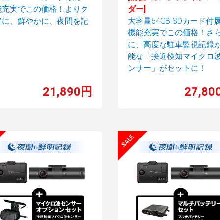
能充実でこの価格！よりク
ダー]
アに、鮮やかに、夜間を記
大容量64GB SDカード付
機能充実でこの価格！さ
に、高度な駐車監視記録
能な「接近検知マイクロ
ンサー」がセットに！
21,890円
27,80