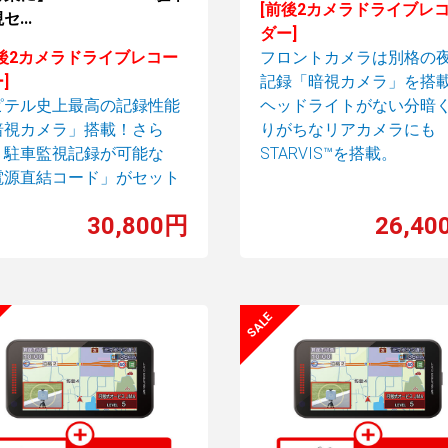
[前後2カメラドライブレ
セ...
ダー]
前後2カメラドライブレコー
フロントカメラは別格の
]
記録「暗視カメラ」を搭
ピテル史上最高の記録性能
ヘッドライトがない分暗
暗視カメラ」搭載！さら
りがちなリアカメラにも
、駐車監視記録が可能な
STARVIS™を搭載。
電源直結コード」がセット
！
30,800円
26,40