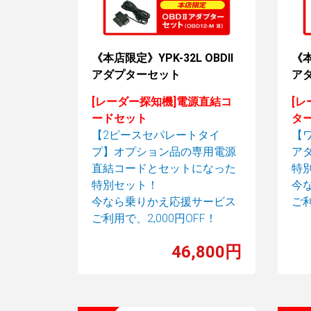
《本店限定》YPK-32L OBDII
《本
アダプターセット
ア
[レーダー探知機]電源直結コ
[レ
ードセット
タ
【2ピースセパレートタイ
【
プ】オプション品の専用電源
アダ
直結コードとセットになった
特
特別セット！
今
今なら乗りかえ応援サービス
ご
ご利用で、
2,000円OFF！
46,800円