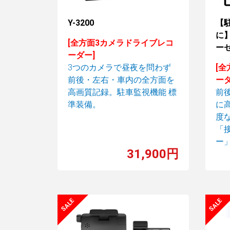
Y-3200
【
に】
[全方面3カメラドライブレコ
ーセ
ーダー]
3つのカメラで昼夜を問わず
[
前後・左右・車内の全方面を
ーダ
高画質記録。駐車監視機能 標
前
準装備。
に
度
「
ー
31,900円