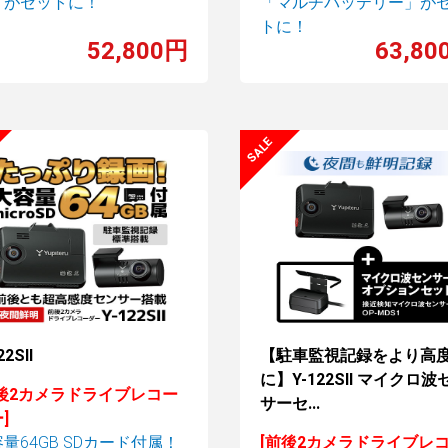
」がセットに！
「マルチバッテリー」が
トに！
52,800円
63,80
22SⅡ
【駐車監視記録をより高
に】Y-122SⅡ マイクロ波
前後2カメラドライブレコー
サーセ...
]
量64GB SDカード付属！
[前後2カメラドライブレ