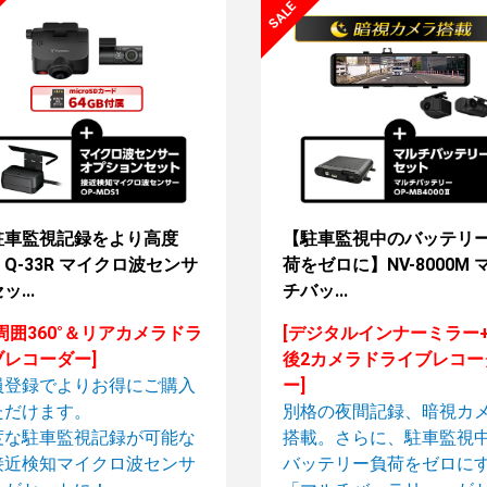
駐車監視記録をより高度
【駐車監視中のバッテリ
Q-33R マイクロ波センサ
荷をゼロに】NV-8000M 
ッ...
チバッ...
周囲360°＆リアカメラドラ
[デジタルインナーミラー
ブレコーダー]
後2カメラドライブレコー
員登録で
よりお得に
ご購入
ー]
ただけます。
別格の夜間記録、暗視カ
度な駐車監視記録が可能な
搭載。さらに、駐車監視
接近検知マイクロ波センサ
バッテリー負荷をゼロに