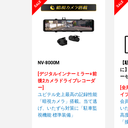
NV-8000M
【
に】
[デジタルインナーミラー+前
ーセ
後2カメラドライブレコーダ
ー]
[全
ユピテル史上最高の記録性能
イ
「暗視カメラ」搭載。当て逃
会
げ、いたずら対策に「駐車監
い
視機能 標準装備」
高
「