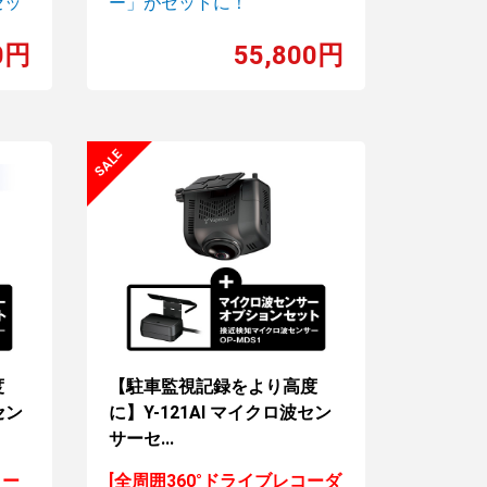
セッ
ー」がセットに！
0円
55,800円
度
【駐車監視記録をより高度
セン
に】Y-121AI マイクロ波セン
サーセ...
コー
[全周囲360°ドライブレコーダ