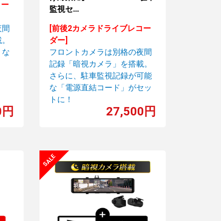
コー
監視セ...
夜間
[前後2カメラドライブレコー
載。
ダー]
くな
フロントカメラは別格の夜間
記録「暗視カメラ」を搭載。
さらに、駐車監視記録が可能
な「電源直結コード」がセッ
トに！
0円
27,500円