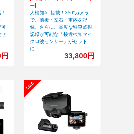
ー]
属！
人検知A.I.搭載！360°カメラ
ら
で、前後・左右・車内を記
が可
録。さらに、高度な駐車監視
波セ
記録が可能な「接近検知マイ
クロ波センサー」がセット
に！
0円
33,800円