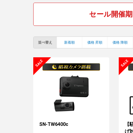
セール開催期間：
並べ替え
新着順
価格 昇順
価格 降順
SN-TW6400c
【
げ対