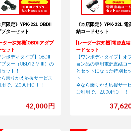
店限定》YPK-22L OBDII
《本店限定》YPK-22L 電
ダプターセット
結コードセット
ーダー探知機]OBDⅡアダプ
[レーダー探知機]電源直
ーセット
ードセット
ワンボディタイプ】OBDⅡ
【ワンボディタイプ】オ
プター（OBD12-M Ⅲ）の
ョン品の専用電源直結コ
別セット！
とセットになった特別セ
なら乗りかえ応援サービス
ト！
利用で、
2,000円OFF！
今なら乗りかえ応援サー
ご利用で、
2,000円OFF！
42,000円
37,62