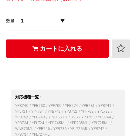
数量
カートに入れる
対応機種一覧：
YPB740
YPB730
YPF780
YPB274
YPB731
YPB741
YPL721
YPF781
YPB742
YPB732
YPF782
YPL722
YPB752
YPB743
YPB733
YPL723
YPB753
YPB744
YPB734
YPL724
YPB745ML
YPB735ML
YPL725ML
WNB75ML
YPB746
YPB736
YPL726ML
YPB747
YPB737
YPL727ML