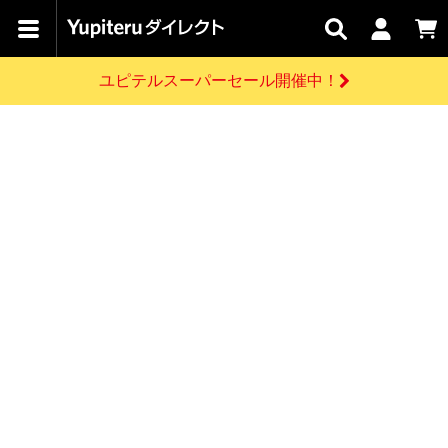
カテゴリで
キャン
関連
お問い
はじめての
探す
ペーン
サービス
合わせ
方へ
ユピテルスーパーセール開催中！
さがす
お買い物ガイド
開催中のキャンペーン
ログインする
各種ご利用方法はこちら
製品登録や最新情報はこちら
ドライブレコーダーを比較して探す
レーダー探知機
Yupiteruダイレクトの商品を
セール
ドライブレコーダー
レーダー探知機
ホームロボット
会員価格やポイントを利用してご購入頂けます
よくあるご質問
【8/17(月) 7:59ま
で】ユピテルスーパ
お問い合わせ前のご確認はこちら
ーセール開催
GPSデータ更新のお申込はこちら
新規会員登録をする
詳しくはこちら
お問い合わせ
ゴルフ
WEB限定モデル
scroll
Yupiteruダイレクトに新規会員登録いただくと、
各種お問い合わせはこちら
ユピテル公式サイトはこちら
登録後すぐに使える1000ポイントをプレゼント
純正オプション
お役立ち情報・トピックス
スペアパーツ
ダイレクト
アイテム一覧
バーチャルストア