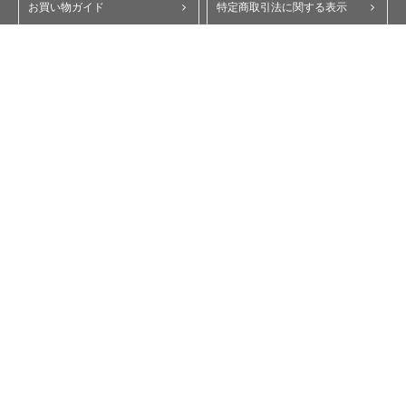
お買い物ガイド
特定商取引法に関する表示
ポイント・クーポンについて
個人情報保護方針
よくあるご質問
お問い合わせ
会員規約
コーポレートサイト
My Yupiteru
ity.クラブ
スペアパーツダイレクト
Copyright © Yupiteru Corporation. All Rights Reserved.