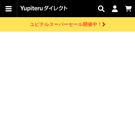
カテゴリで
キャン
関連
お問い
はじめての
探す
ペーン
サービス
合わせ
方へ
ユピテルスーパーセール開催中！
さがす
お買い物ガイド
開催中のキャンペーン
ログインする
各種ご利用方法はこちら
製品登録や最新情報はこちら
ドライブレコーダーを比較して探す
レーダー探知機
Yupiteruダイレクトの商品を
セール
ドライブレコーダー
レーダー探知機
ホームロボット
会員価格やポイントを利用してご購入頂けます
よくあるご質問
【8/17(月) 7:59ま
で】ユピテルスーパ
お問い合わせ前のご確認はこちら
ーセール開催
GPSデータ更新のお申込はこちら
新規会員登録をする
詳しくはこちら
お問い合わせ
ゴルフ
WEB限定モデル
scroll
Yupiteruダイレクトに新規会員登録いただくと、
各種お問い合わせはこちら
ユピテル公式サイトはこちら
登録後すぐに使える1000ポイントをプレゼント
純正オプション
お役立ち情報・トピックス
スペアパーツ
ダイレクト
アイテム一覧
バーチャルストア