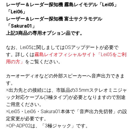
レーザー＆レーダー探知機 霧島レイモデル「Lei05」
「Lei06」
レーザー＆レーダー探知機 富士サクラモデル
「Sakura01」
上記3商品の専用オプション品です。
なお、Lei05に関しましてはOSアップデートが必要で
す。詳しくは
霧島レイオフィシャルサイト「Lei05をご利
用の方」
をご覧ください。
カーオーディオなどの外部スピーカーへ音声出力できま
す。
※出力先との接続には、市販品の3.5mmステレオミニジャ
ック対応ケーブル(3極タイプ)が必要となりますので別途
ご用意ください。
※Lei05・Lei06・Sakura01本体で「音声出力先切替」の設
定変更が必要です。
※OP-ADP02は、「3極ジャック」です。