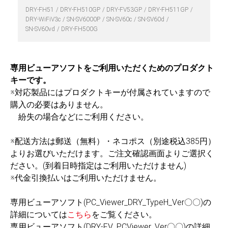
DRY-FH51
DRY-FH510GP
DRY-FV53GP
DRY-FH511GP
DRY-WiFiV3c
SN-SV6000P
SN-SV60c
SN-SV60d
SN-SV60vd
DRY-FH500G
専用ビューアソフトをご利用いただくためのプロダクト
キーです。
※対応製品にはプロダクトキーが付属されていますので
購入の必要はありません。
紛失の場合などにご利用ください。
※配送方法は郵送（無料）・ネコポス（別途税込385円）
よりお選びいただけます。ご注文確認画面よりご選択く
ださい。(到着日時指定はご利用いただけません)
※代金引換払いはご利用いただけません。
専用ビューアソフト(PC_Viewer_DRY_TypeH_Ver〇〇)の
詳細については
こちら
をご覧ください。
専用ビューアソフト(DRY-FV_PCViewer_Ver〇〇)の詳細