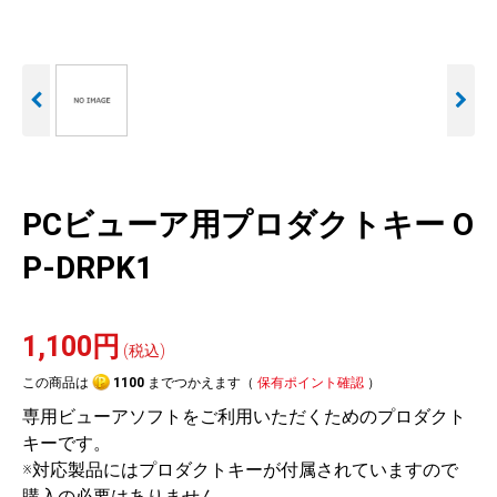
人気
カテゴリ
アウトレット
駐車監視機能 標準搭載
駐車監視セット
サポートカー用品
scroll
大口注文はこちら
PCビューア用プロダクトキー O
P-DRPK1
1,100円
(税込)
この商品は
1100
までつかえます（
保有ポイント確認
）
専用ビューアソフトをご利用いただくためのプロダクト
キーです。
※対応製品にはプロダクトキーが付属されていますので
購入の必要はありません。