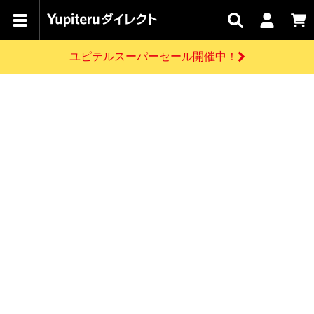
カテゴリで
キャン
関連
お問い
はじめての
探す
ペーン
サービス
合わせ
方へ
ユピテルスーパーセール開催中！
さがす
お買い物ガイド
開催中のキャンペーン
ログインする
各種ご利用方法はこちら
製品登録や最新情報はこちら
ドライブレコーダーを比較して探す
レーダー探知機
Yupiteruダイレクトの商品を
セール
ドライブレコーダー
レーダー探知機
ホームロボット
会員価格やポイントを利用してご購入頂けます
よくあるご質問
【8/17(月) 7:59ま
で】ユピテルスーパ
お問い合わせ前のご確認はこちら
ーセール開催
GPSデータ更新のお申込はこちら
新規会員登録をする
詳しくはこちら
お問い合わせ
ゴルフ
WEB限定モデル
scroll
Yupiteruダイレクトに新規会員登録いただくと、
各種お問い合わせはこちら
ユピテル公式サイトはこちら
登録後すぐに使える1000ポイントをプレゼント
純正オプション
お役立ち情報・トピックス
スペアパーツ
ダイレクト
アイテム一覧
バーチャルストア