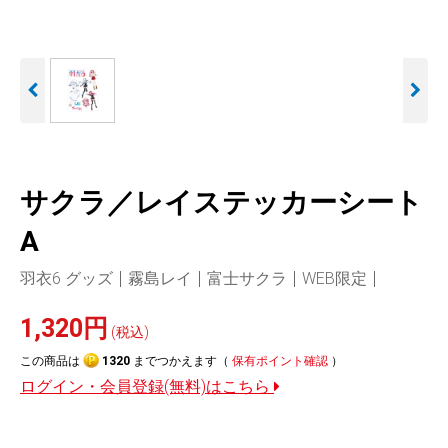
人気
カテゴリ
アウトレット
駐車監視機能 標準搭載
駐車監視セット
サポートカー用品
scroll
大口注文はこちら
サクラ／レイステッカーシート
A
羽衣6 グッズ
霧島レイ
富士サクラ
WEB限定
1,320円
(税込)
この商品は
1320
までつかえます（
保有ポイント確認
）
ログイン・会員登録(無料)はこちら