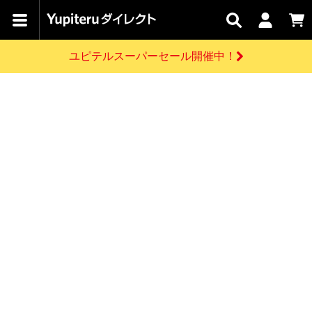
カテゴリで
キャン
関連
お問い
はじめての
探す
ペーン
サービス
合わせ
方へ
ユピテルスーパーセール開催中！
さがす
お買い物ガイド
開催中のキャンペーン
ログインする
各種ご利用方法はこちら
製品登録や最新情報はこちら
ドライブレコーダーを比較して探す
レーダー探知機
Yupiteruダイレクトの商品を
セール
ドライブレコーダー
レーダー探知機
ホームロボット
会員価格やポイントを利用してご購入頂けます
よくあるご質問
【8/17(月) 7:59ま
で】ユピテルスーパ
お問い合わせ前のご確認はこちら
ーセール開催
GPSデータ更新のお申込はこちら
新規会員登録をする
詳しくはこちら
お問い合わせ
ゴルフ
WEB限定モデル
scroll
Yupiteruダイレクトに新規会員登録いただくと、
各種お問い合わせはこちら
ユピテル公式サイトはこちら
登録後すぐに使える1000ポイントをプレゼント
純正オプション
お役立ち情報・トピックス
スペアパーツ
ダイレクト
アイテム一覧
バーチャルストア