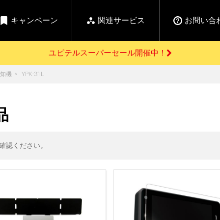
ユピテルスーパーセール開催中！
キャンペーン
関連サービス
お問い合
【水曜市】全品5%OFFクーポンご利用可能！
ユピテルスーパーセール開催中！
開催中のキャンペーン
知機
YPK-31L
【水曜市】全品5%OFFクーポンご利用可能！
よくあるご質問
新
お問い合わせ前のご確認はこちら
GPSデータ更新のお申込はこちら
セール告知
品
の商品を
Yupiteru
ーダー探知機を探す
【告知】水曜市は毎
ゴルフ商品を探す
純正スペアパ
週水曜開催！全品
ご購入頂けます
登録後すぐに使
ー探知機
ホームロボット
ゴ
5%OFFクーポンプレ
確認ください。
ゼント！
詳しくはこちら
Yupiteruメタバース
ruオリジナル
人気
カテゴリ
お役立ち情報・トピックス
ム一覧
バーチャルストア