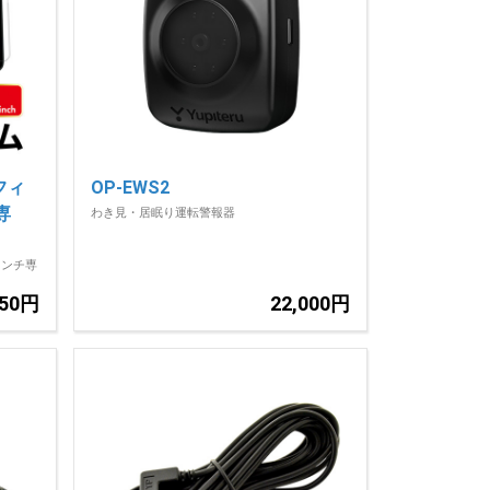
フィ
OP-EWS2
h専
わき見・居眠り運転警報器
インチ専
650円
22,000円