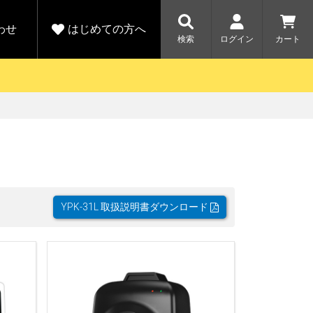
わせ
はじめての方へ
検索
ログイン
カート
さがす
お問い合わせ
規会員登録をする
各種お問い合わせはこちら
ユピテル公式サイトはこちら
キャンペーン
キャンペーン
ダイレクトに新規会員登録いただくと、
ーツを探す
人気モデル対象！乗
【毎日開催！】ア
りかえ応援サービス
トレットセール
える1000ポイントをプレゼント
ルフ
WEB限定モデル
開催中
YPK-31L 取扱説明書ダウンロード
詳しくはこちら
詳しくはこち
アウトレット
駐車監視機能 標準搭載
駐車監視セット
サポートカー用品
大口注文はこちら