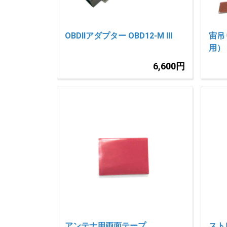
OBDIIアダプター OBD12-M III
宙吊
用）
6,600円
アンテナ用両面テープ
スト