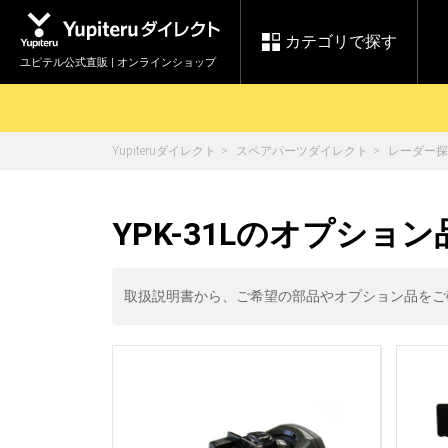
カテゴリで探す
ユピテル公式直販 | オンラインショップ
Yupiteruダイレクト
スペアパーツダイレクト
レーダー探
お買い物ガイド
ログインする
各種ご利用方法はこちら
製品登録や最新情報はこちら
セール
YPK-31Lのオプション
Yupiteruダイレクト
ドライブレコーダーを比較して探す
【8/17(月) 7:59ま
レ
で】ユピテルスーパ
会員価格やポイントを利用して
ドライブレコーダー
レーダ
ーセール開催
取扱説明書から、ご希望の部品やオプション品をご
詳しくはこちら
Yupite
スペアパーツ
ダイレクト
純正オプション品の
ご購入はこちら
アイテ