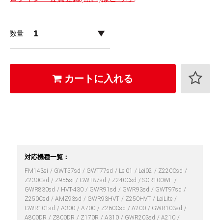
数量
カートに入れる
対応機種一覧：
FM143si
GWT57sd
GWT77sd
Lei01
Lei02
Z220Csd
Z230Csd
Z955si
GWT87sd
Z240Csd
SCR100WF
GWR830sd
HVT-430
GWR91sd
GWR93sd
GWT97sd
Z250Csd
AMZ93sd
GWR93HVT
Z250HVT
LeiLite
GWR101sd
A300
A700
Z260Csd
A200
GWR103sd
A800DR
Z800DR
Z170R
A310
GWR203sd
A210