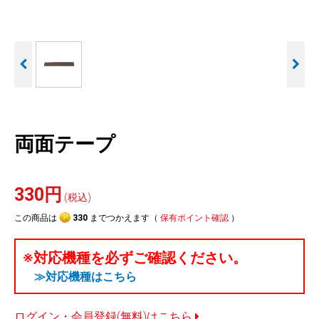
人気
カテゴリ
アウトレット
駐車監視機能 標準搭載
駐車監視セット
サポートカー用品
scroll
大口注文はこちら
両面テープ
330円
(税込)
この商品は
330
までつかえます（
保有ポイント確認
）
※対応機種を必ずご確認ください。
≫対応機種はこちら
ログイン・会員登録(無料)はこちら