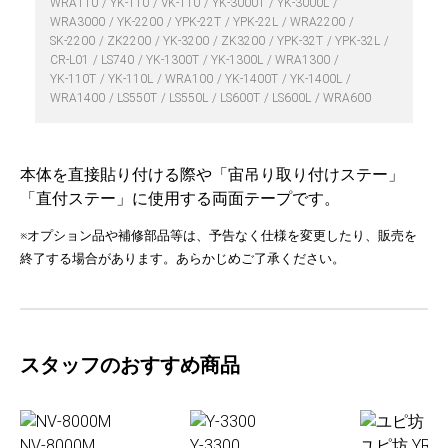
WRA110
YK-110
VK-110
YK-3000T
YK-3000L
WRA3000
YK-2200
YPK-22T
YPK-22L
WRA2200
SK-2200
ZK2200
YK-3200
ZK3200
YPK-32T
YPK-32L
CR-L01
LS740
YK-1300T
YK-1300L
WRA1300
YK-110T
YK-110L
WRA100
YK-1400T
YK-1400L
WRA1400
LS550T
LS550L
LS600T
LS600L
WRA600
本体を直接貼り付ける際や「宙吊り取り付けステー」
「直付ステー」に使用する両面テープです。
※オプション品や補修部品等は、予告なく仕様を変更したり、販売を
終了する場合があります。あらかじめご了承ください。
スタッフのおすすめ商品
NV-8000M
Y-3300
ユピ坊 YR-0