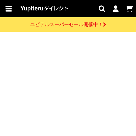
カテゴリで
キャン
関連
お問い
はじめての
探す
ペーン
サービス
合わせ
方へ
ユピテルスーパーセール開催中！
さがす
お買い物ガイド
開催中のキャンペーン
ログインする
各種ご利用方法はこちら
製品登録や最新情報はこちら
ドライブレコーダーを比較して探す
レーダー探知機
Yupiteruダイレクトの商品を
セール
ドライブレコーダー
レーダー探知機
ホームロボット
会員価格やポイントを利用してご購入頂けます
よくあるご質問
【8/17(月) 7:59ま
で】ユピテルスーパ
お問い合わせ前のご確認はこちら
ーセール開催
GPSデータ更新のお申込はこちら
新規会員登録をする
詳しくはこちら
お問い合わせ
ゴルフ
WEB限定モデル
scroll
Yupiteruダイレクトに新規会員登録いただくと、
各種お問い合わせはこちら
ユピテル公式サイトはこちら
登録後すぐに使える1000ポイントをプレゼント
純正オプション
お役立ち情報・トピックス
スペアパーツ
ダイレクト
アイテム一覧
バーチャルストア