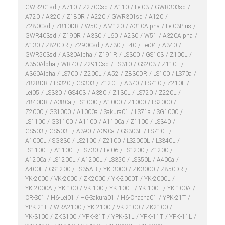
GWR201sd
A710
Z270Csd
A110
Lei03
GWR303sd
A720
A320
Z180R
A220
GWR301sd
A120
Z280Csd
Z810DR
W50
AM120
A310Alpha
Lei03Plus
GWR403sd
Z190R
A330
L60
A230
W51
A320Alpha
A130
Z820DR
Z290Csd
A730
L40
Lei04
A340
GWR503sd
A330Alpha
Z191R
LS300
GS103
Z100L
A350Alpha
WR70
Z291Csd
LS310
GS203
Z110L
A360Alpha
LS700
Z200L
A52
Z830DR
LS100
LS70a
Z828DR
LS320
GS303
Z120L
A370
LS710
Z210L
Lei05
LS330
GS403
A380
Z130L
LS720
Z220L
Z840DR
A380a
LS1000
A1000
Z1000
LS2000
Z2000
GS1000
A1000a
Sakura01
LS71a
SG1000
LS1100
GS1100
A1100
A1100a
Z1100
LS340
GS503
GS503L
A390
A390a
GS303L
LS710L
A1000L
SG330
LS2100
Z2100
LS2000L
LS340L
LS1100L
A1100L
LS730
Lei06
LS1200
Z1200
A1200a
LS1200L
A1200L
LS350
LS350L
A400a
A400L
GS1200
LS35AB
YK-3000
ZK3000
Z850DR
YK-2000
VK-2000
ZK2000
YK-2000T
YK-2000L
YK-2000A
YK-100
VK-100
YK-100T
YK-100L
YK-100A
CR-S01
H6-Lei01
H6-Sakura01
H6-Chacha01
YPK-21T
YPK-21L
WRA2100
YK-2100
VK-2100
ZK2100
YK-3100
ZK3100
YPK-31T
YPK-31L
YPK-11T
YPK-11L