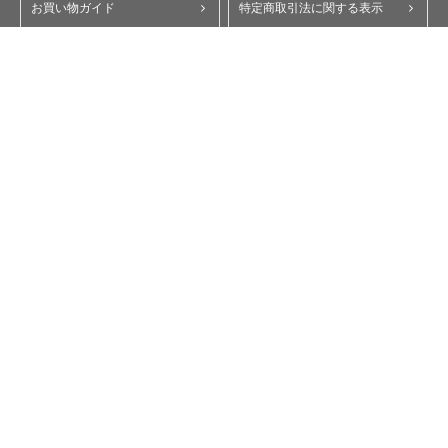
お買い物ガイド
特定商取引法に関する表示
ポイント・クーポンについて
個人情報保護方針
よくあるご質問
お問い合わせ
会員規約
コーポレートサイト
My Yupiteru
ity.クラブ
スペアパーツダイレクト
Copyright © Yupiteru Corporation. All Rights Reserved.