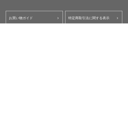
お買い物ガイド
特定商取引法に関する表示
ポイント・クーポンについて
個人情報保護方針
よくあるご質問
お問い合わせ
会員規約
コーポレートサイト
My Yupiteru
ity.クラブ
スペアパーツダイレクト