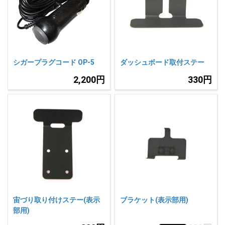
人気
カテゴリ
アウトレット
駐車監視機能 標準搭載
scroll
駐車監視セット
サポートカー用品
シガープラグコード OP-5
ダッシュボード取付ステー
大口注文はこちら
2,200円
330円
宙づり取り付けステー(表示
ブラケット(表示部用)
部用)