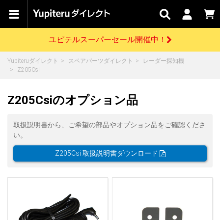
カテゴリで
キャン
関連
お問い
はじめての
探す
ペーン
サービス
合わせ
方へ
ユピテルスーパーセール開催中！
さがす
お買い物ガイド
開催中のキャンペーン
ログインする
Yupiteruダイレクト
スペアパーツダイレクト
レーダー探知機
各種ご利用方法はこちら
製品登録や最新情報はこちら
Z205Csi
ドライブレコーダーを比較して探す
レーダー探知機
Yupiteruダイレクトの商品を
セール
ドライブレコーダー
レーダー探知機
ホームロボット
会員価格やポイントを利用してご購入頂けます
Z205Csiのオプション品
よくあるご質問
【8/17(月) 7:59ま
で】ユピテルスーパ
ーセール開催
お問い合わせ前のご確認はこちら
GPSデータ更新のお申込はこちら
取扱説明書から、ご希望の部品やオプション品をご確認くださ
い。
詳しくはこちら
新規会員登録をする
Z205Csi 取扱説明書ダウンロード
お問い合わせ
ゴルフ
WEB限定モデル
scroll
Yupiteruダイレクトに新規会員登録いただくと、
各種お問い合わせはこちら
ユピテル公式サイトはこちら
登録後すぐに使える1000ポイントをプレゼント
純正オプション
お役立ち情報・トピックス
スペアパーツ
ダイレクト
アイテム一覧
バーチャルストア