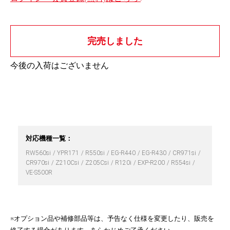
完売しました
今後の入荷はございません
対応機種一覧：
RW560si
YPR171
R550si
EG-R440
EG-R430
CR971si
CR970si
Z210Csi
Z205Csi
R120i
EXP-R200
R554si
VE-S500R
※オプション品や補修部品等は、予告なく仕様を変更したり、販売を