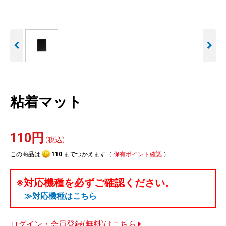
人気
カテゴリ
アウトレット
駐車監視機能 標準搭載
駐車監視セット
サポートカー用品
scroll
大口注文はこちら
粘着マット
110円
(税込)
この商品は
110
までつかえます（
保有ポイント確認
）
※対応機種を必ずご確認ください。
≫対応機種はこちら
ログイン・会員登録(無料)はこちら