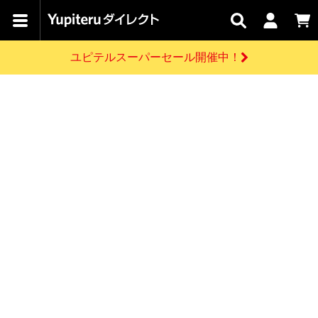
カテゴリで
キャン
関連
お問い
はじめての
探す
ペーン
サービス
合わせ
方へ
ユピテルスーパーセール開催中！
さがす
お買い物ガイド
開催中のキャンペーン
ログインする
各種ご利用方法はこちら
製品登録や最新情報はこちら
ドライブレコーダーを比較して探す
レーダー探知機
Yupiteruダイレクトの商品を
セール
ドライブレコーダー
レーダー探知機
ホームロボット
会員価格やポイントを利用してご購入頂けます
よくあるご質問
【8/17(月) 7:59ま
で】ユピテルスーパ
お問い合わせ前のご確認はこちら
ーセール開催
GPSデータ更新のお申込はこちら
新規会員登録をする
詳しくはこちら
お問い合わせ
ゴルフ
WEB限定モデル
scroll
Yupiteruダイレクトに新規会員登録いただくと、
各種お問い合わせはこちら
ユピテル公式サイトはこちら
登録後すぐに使える1000ポイントをプレゼント
純正オプション
お役立ち情報・トピックス
スペアパーツ
ダイレクト
アイテム一覧
バーチャルストア