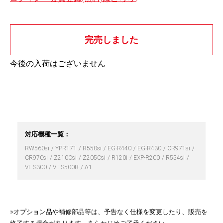
完売しました
今後の入荷はございません
対応機種一覧：
RW560si
YPR171
R550si
EG-R440
EG-R430
CR971si
CR970si
Z210Csi
Z205Csi
R120i
EXP-R200
R554si
VE-S300
VE-S500R
A1
※オプション品や補修部品等は、予告なく仕様を変更したり、販売を