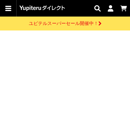
カテゴリで
キャン
関連
お問い
はじめての
探す
ペーン
サービス
合わせ
方へ
ユピテルスーパーセール開催中！
さがす
お買い物ガイド
開催中のキャンペーン
ログインする
各種ご利用方法はこちら
製品登録や最新情報はこちら
ドライブレコーダーを比較して探す
レーダー探知機
Yupiteruダイレクトの商品を
セール
ドライブレコーダー
レーダー探知機
ホームロボット
会員価格やポイントを利用してご購入頂けます
よくあるご質問
【8/17(月) 7:59ま
で】ユピテルスーパ
お問い合わせ前のご確認はこちら
ーセール開催
GPSデータ更新のお申込はこちら
新規会員登録をする
詳しくはこちら
お問い合わせ
ゴルフ
WEB限定モデル
scroll
Yupiteruダイレクトに新規会員登録いただくと、
各種お問い合わせはこちら
ユピテル公式サイトはこちら
登録後すぐに使える1000ポイントをプレゼント
純正オプション
お役立ち情報・トピックス
スペアパーツ
ダイレクト
アイテム一覧
バーチャルストア