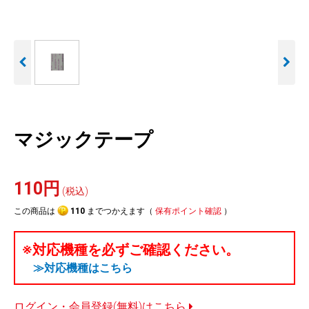
人気
カテゴリ
アウトレット
駐車監視機能 標準搭載
駐車監視セット
サポートカー用品
scroll
大口注文はこちら
マジックテープ
110円
(税込)
この商品は
110
までつかえます（
保有ポイント確認
）
※対応機種を必ずご確認ください。
≫対応機種はこちら
ログイン・会員登録(無料)はこちら