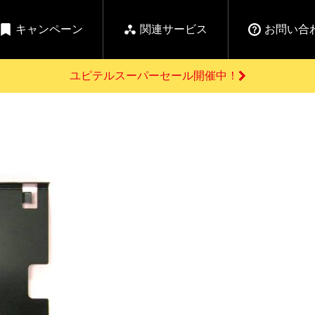
キャンペーン
関連サービス
お問い合
ユピテルスーパーセール開催中！
開催中のキャンペーン
よくあるご質問
新
お問い合わせ前のご確認はこちら
GPSデータ更新のお申込はこちら
セール告知
の商品を
Yupiteru
ーダー探知機を探す
ゴルフ商品を探す
純正スペアパ
【告知】水曜市は毎
ご購入頂けます
週水曜開催！全品
登録後すぐに使
ー探知機
ホームロボット
ゴ
5%OFFクーポンプレ
ゼント！
詳しくはこちら
Yupiteruメタバース
ruオリジナル
人気
カテゴリ
お役立ち情報・トピックス
ム一覧
バーチャルストア