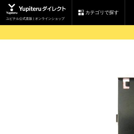
カテゴリで探す
ユピテル公式直販 | オンラインショップ
お買い物ガイド
ログインする
各種ご利用方法はこちら
製品登録や最新情報はこちら
セール
Yupiteruダイレクト
ドライブレコーダーを比較して探す
レ
【8/17(月) 7:59ま
会員価格やポイントを利用して
で】ユピテルスーパ
ドライブレコーダー
レーダ
ーセール開催
詳しくはこちら
Yupite
スペアパーツ
ダイレクト
純正オプション品の
ご購入はこちら
アイテ