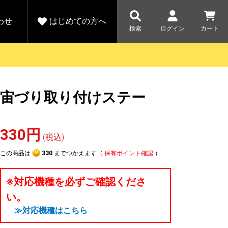
わせ
はじめての方へ
検索
ログイン
カート
さがす
お問い合わせ
規会員登録をする
宙づり取り付けステー
各種お問い合わせはこちら
ユピテル公式サイトはこちら
キャンペーン
キャンペーン
ダイレクトに新規会員登録いただくと、
ーツを探す
人気モデル対象！乗
【毎日開催！】ア
330円
える1000ポイントをプレゼント
りかえ応援サービス
トレットセール
(税込)
ルフ
WEB限定モデル
開催中
この商品は
330
までつかえます（
保有ポイント確認
）
詳しくはこちら
詳しくはこち
アウトレット
※対応機種を必ずご確認くださ
駐車監視機能 標準搭載
い。
駐車監視セット
サポートカー用品
≫対応機種はこちら
大口注文はこちら