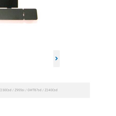
Z230Csd
Z955si
GWT87sd
Z240Csd