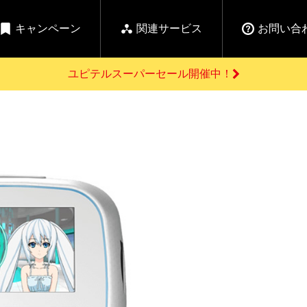
キャンペーン
関連サービス
お問い合
ユピテルスーパーセール開催中！
開催中のキャンペーン
よくあるご質問
新
お問い合わせ前のご確認はこちら
GPSデータ更新のお申込はこちら
セール告知
の商品を
Yupiteru
ーダー探知機を探す
ゴルフ商品を探す
純正スペアパ
【告知】水曜市は毎
ご購入頂けます
週水曜開催！全品
登録後すぐに使
ー探知機
ホームロボット
ゴ
5%OFFクーポンプレ
ゼント！
詳しくはこちら
Yupiteruメタバース
ruオリジナル
人気
カテゴリ
お役立ち情報・トピックス
ム一覧
バーチャルストア