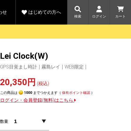
わせ
はじめての方へ
検索
ログイン
カート
さがす
お問い合わせ
規会員登録をする
Lei Clock(W)
各種お問い合わせはこちら
ユピテル公式サイトはこちら
キャンペーン
キャンペーン
GPS目覚まし時計
霧島レイ
WEB限定
ダイレクトに新規会員登録いただくと、
ーツを探す
人気モデル対象！乗
【毎日開催！】ア
える1000ポイントをプレゼント
りかえ応援サービス
トレットセール
ルフ
WEB限定モデル
20,350円
開催中
(税込)
この商品は
1000
までつかえます（
保有ポイント確認
）
詳しくはこちら
詳しくはこち
アウトレット
ログイン・会員登録(無料)はこちら
駐車監視機能 標準搭載
駐車監視セット
サポートカー用品
数量
大口注文はこちら