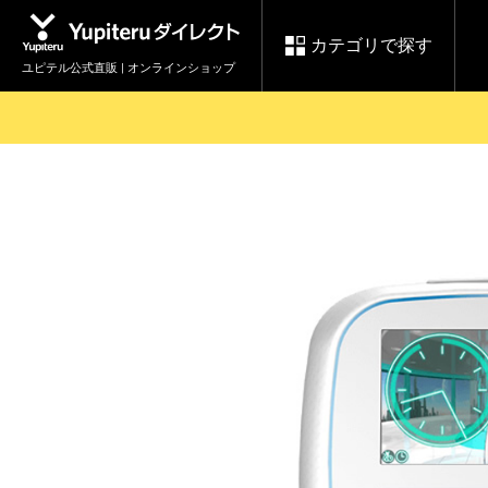
カテゴリで探す
ユピテル公式直販 | オンラインショップ
お買い物ガイド
ログインする
各種ご利用方法はこちら
製品登録や最新情報はこちら
セール
Yupiteruダイレクト
ドライブレコーダーを比較して探す
レ
【8/17(月) 7:59ま
会員価格やポイントを利用して
で】ユピテルスーパ
ドライブレコーダー
レーダ
ーセール開催
詳しくはこちら
Yupite
スペアパーツ
ダイレクト
純正オプション品の
ご購入はこちら
アイテ