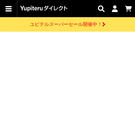
カテゴリで
キャン
関連
お問い
はじめての
探す
ペーン
サービス
合わせ
方へ
ユピテルスーパーセール開催中！
さがす
お買い物ガイド
開催中のキャンペーン
ログインする
各種ご利用方法はこちら
製品登録や最新情報はこちら
ドライブレコーダーを比較して探す
レーダー探知機
Yupiteruダイレクトの商品を
セール
ドライブレコーダー
レーダー探知機
ホームロボット
会員価格やポイントを利用してご購入頂けます
よくあるご質問
【8/17(月) 7:59ま
で】ユピテルスーパ
お問い合わせ前のご確認はこちら
ーセール開催
GPSデータ更新のお申込はこちら
新規会員登録をする
詳しくはこちら
お問い合わせ
ゴルフ
WEB限定モデル
scroll
Yupiteruダイレクトに新規会員登録いただくと、
各種お問い合わせはこちら
ユピテル公式サイトはこちら
登録後すぐに使える1000ポイントをプレゼント
純正オプション
お役立ち情報・トピックス
スペアパーツ
ダイレクト
アイテム一覧
バーチャルストア