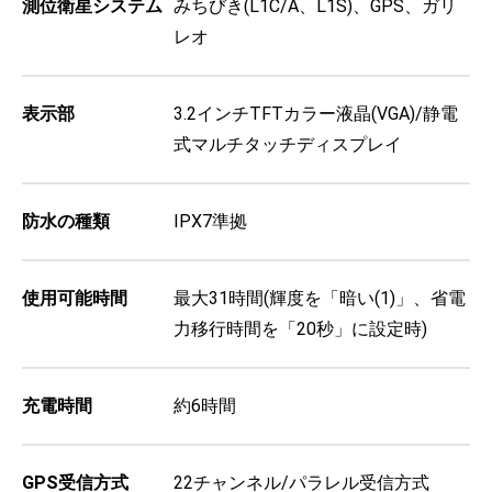
測位衛星システム
みちびき(L1C/A、L1S)、GPS、ガリ
レオ
表示部
3.2インチTFTカラー液晶(VGA)/静電
式マルチタッチディスプレイ
防水の種類
IPX7準拠
使用可能時間
最大31時間(輝度を「暗い(1)」、省電
力移行時間を「20秒」に設定時)
充電時間
約6時間
GPS受信方式
22チャンネル/パラレル受信方式