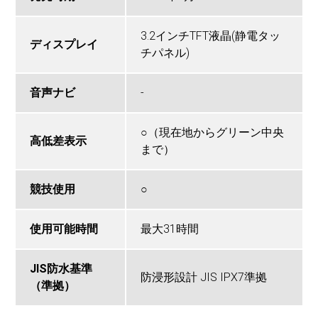
3.2インチTFT液晶(静電タッ
ディスプレイ
チパネル)
音声ナビ
-
○（現在地からグリーン中央
高低差表示
まで）
競技使用
○
使用可能時間
最大31時間
JIS防水基準
防浸形設計 JIS IPX7準拠
（準拠）