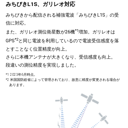
みちびきL1S、ガリレオ対応
みちびきから配信される補強電波「みちびきL1S」の受
信に対応。
*1
また、ガリレオ測位衛星数が26機
増加。ガリレオは
*2
GPS
と同じ電波を利用しているので電波受信感度を落
とすことなく位置精度が向上。
さらに本機アンテナが大きくなり、受信感度も向上。
段違いの測位精度を実現しました。
*1 2023年6月時点。
*2 米国国防総省によって管理されており、故意に精度が変更される場合が
あります。