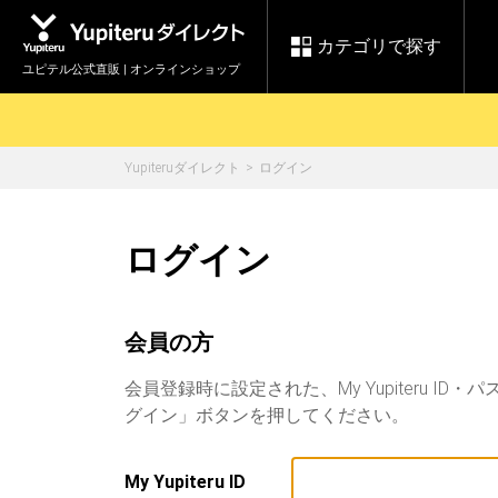
カテゴリで探す
ユピテル公式直販 | オンラインショップ
Yupiteruダイレクト
ログイン
お買い物ガイド
ログインする
各種ご利用方法はこちら
製品登録や最新情報はこちら
セール
ログイン
Yupiteruダイレクト
ドライブレコーダーを比較して探す
【8/17(月) 7:59ま
レ
で】ユピテルスーパ
会員価格やポイントを利用して
ドライブレコーダー
レーダ
ーセール開催
会員の方
詳しくはこちら
Yupite
スペアパーツ
会員登録時に設定された、My Yupiteru ID
ダイレクト
グイン」ボタンを押してください。
純正オプション品の
ご購入はこちら
アイテ
My Yupiteru ID