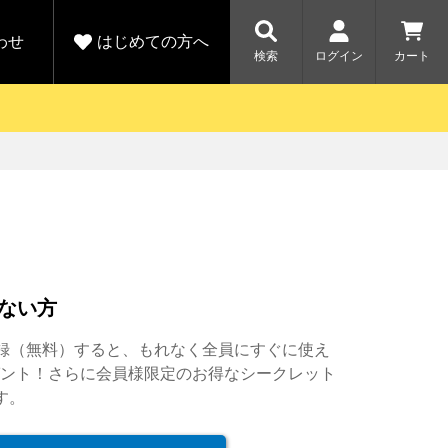
わせ
はじめての方へ
検索
ログイン
カート
さがす
お問い合わせ
規会員登録をする
各種お問い合わせはこちら
ユピテル公式サイトはこちら
キャンペーン
キャンペーン
ダイレクトに新規会員登録いただくと、
ーツを探す
人気モデル対象！乗
【毎日開催！】ア
りかえ応援サービス
トレットセール
える1000ポイントをプレゼント
ルフ
WEB限定モデル
開催中
ない方
詳しくはこちら
詳しくはこち
アウトレット
規会員登録（無料）すると、もれなく全員にすぐに使え
駐車監視機能 標準搭載
レゼント！さらに会員様限定のお得なシークレット
駐車監視セット
サポートカー用品
す。
大口注文はこちら