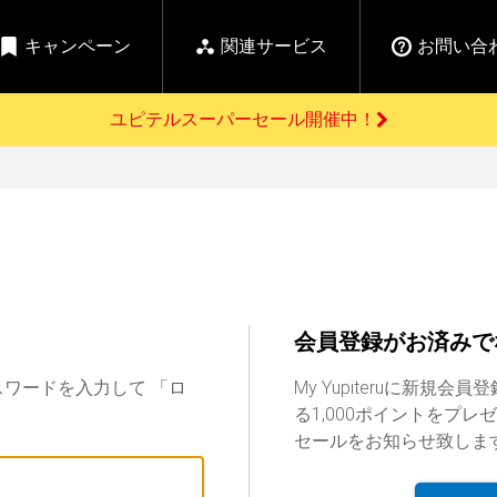
キャンペーン
関連サービス
お問い合
ユピテルスーパーセール開催中！
開催中のキャンペーン
よくあるご質問
新
お問い合わせ前のご確認はこちら
GPSデータ更新のお申込はこちら
セール告知
の商品を
Yupiteru
ーダー探知機を探す
【告知】水曜市は毎
ゴルフ商品を探す
純正スペアパ
週水曜開催！全品
ご購入頂けます
登録後すぐに使
ー探知機
ホームロボット
ゴ
5%OFFクーポンプレ
ゼント！
会員登録がお済みで
詳しくはこちら
Yupiteruメタバース
ruオリジナル
・パスワードを入力して 「ロ
My Yupiteruに新
人気
る1,000ポイントをプ
カテゴリ
セールをお知らせ致しま
お役立ち情報・トピックス
ム一覧
バーチャルストア