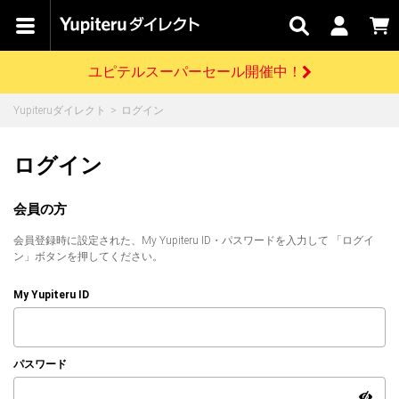
カテゴリで
キャン
関連
お問い
はじめての
探す
ペーン
サービス
合わせ
方へ
ユピテルスーパーセール開催中！
さがす
お買い物ガイド
開催中のキャンペーン
ログインする
Yupiteruダイレクト
ログイン
各種ご利用方法はこちら
製品登録や最新情報はこちら
ドライブレコーダーを比較して探す
レーダー探知機
Yupiteruダイレクトの商品を
セール
ドライブレコーダー
レーダー探知機
ホームロボット
ログイン
会員価格やポイントを利用してご購入頂けます
よくあるご質問
【8/17(月) 7:59ま
で】ユピテルスーパ
会員の方
ーセール開催
お問い合わせ前のご確認はこちら
GPSデータ更新のお申込はこちら
会員登録時に設定された、My Yupiteru ID・パスワードを入力して 「ログイ
詳しくはこちら
新規会員登録をする
ン」ボタンを押してください。
お問い合わせ
ゴルフ
WEB限定モデル
scroll
My Yupiteru ID
Yupiteruダイレクトに新規会員登録いただくと、
各種お問い合わせはこちら
ユピテル公式サイトはこちら
登録後すぐに使える1000ポイントをプレゼント
純正オプション
お役立ち情報・トピックス
スペアパーツ
パスワード
ダイレクト
アイテム一覧
バーチャルストア