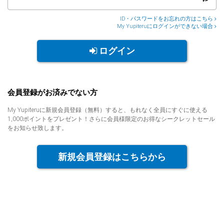
人気
カテゴリ
ID・パスワードをお忘れの方はこちら
My Yupiteruにログインができない場合
アウトレット
駐車監視機能 標準搭載
scroll
ログイン
駐車監視セット
サポートカー用品
大口注文はこちら
会員登録がお済みでない方
My Yupiteruに新規会員登録（無料）すると、もれなく全員にすぐに使える
1,000ポイントをプレゼント！さらに会員様限定のお得なシークレットセール
をお知らせ致します。
新規会員登録はこちらから