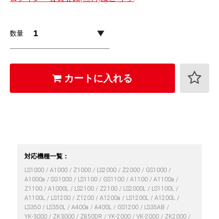
数量
カートに入れる
対応機種一覧：
LS1000
A1000
Z1000
LS2000
Z2000
GS1000
A1000a
SG1000
LS1100
GS1100
A1100
A1100a
Z1100
A1000L
LS2100
Z2100
LS2000L
LS1100L
A1100L
LS1200
Z1200
A1200a
LS1200L
A1200L
LS350
LS350L
A400a
A400L
GS1200
LS35AB
YK-3000
ZK3000
Z850DR
YK-2000
VK-2000
ZK2000