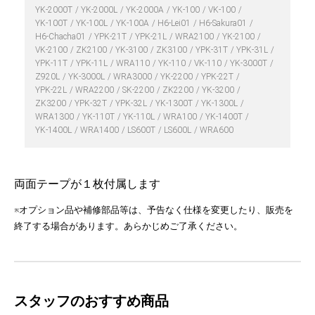
YK-2000T
YK-2000L
YK-2000A
YK-100
VK-100
YK-100T
YK-100L
YK-100A
H6-Lei01
H6-Sakura01
H6-Chacha01
YPK-21T
YPK-21L
WRA2100
YK-2100
VK-2100
ZK2100
YK-3100
ZK3100
YPK-31T
YPK-31L
YPK-11T
YPK-11L
WRA110
YK-110
VK-110
YK-3000T
Z920L
YK-3000L
WRA3000
YK-2200
YPK-22T
YPK-22L
WRA2200
SK-2200
ZK2200
YK-3200
ZK3200
YPK-32T
YPK-32L
YK-1300T
YK-1300L
WRA1300
YK-110T
YK-110L
WRA100
YK-1400T
YK-1400L
WRA1400
LS600T
LS600L
WRA600
両面テープが１枚付属します
※オプション品や補修部品等は、予告なく仕様を変更したり、販売を
終了する場合があります。あらかじめご了承ください。
スタッフのおすすめ商品