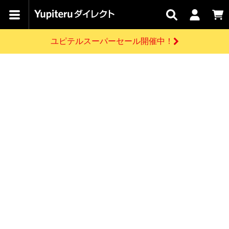
カテゴリで
キャン
関連
お問い
はじめての
探す
ペーン
サービス
合わせ
方へ
ユピテルスーパーセール開催中！
さがす
お買い物ガイド
開催中のキャンペーン
ログインする
各種ご利用方法はこちら
製品登録や最新情報はこちら
ドライブレコーダーを比較して探す
レーダー探知機
Yupiteruダイレクトの商品を
セール
ドライブレコーダー
レーダー探知機
ホームロボット
会員価格やポイントを利用してご購入頂けます
よくあるご質問
【8/17(月) 7:59ま
で】ユピテルスーパ
お問い合わせ前のご確認はこちら
ーセール開催
GPSデータ更新のお申込はこちら
新規会員登録をする
詳しくはこちら
お問い合わせ
ゴルフ
WEB限定モデル
scroll
Yupiteruダイレクトに新規会員登録いただくと、
各種お問い合わせはこちら
ユピテル公式サイトはこちら
登録後すぐに使える1000ポイントをプレゼント
純正オプション
お役立ち情報・トピックス
スペアパーツ
ダイレクト
アイテム一覧
バーチャルストア