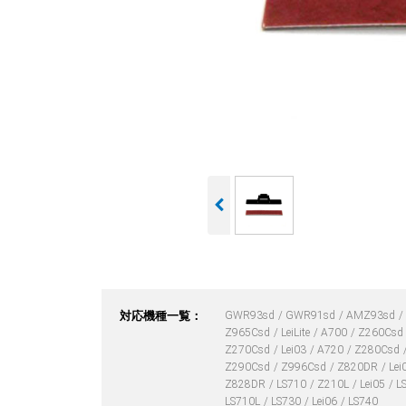
対応機種一覧：
GWR93sd
GWR91sd
AMZ93sd
Z965Csd
LeiLite
A700
Z260Csd
Z270Csd
Lei03
A720
Z280Csd
Z290Csd
Z996Csd
Z820DR
Lei
Z828DR
LS710
Z210L
Lei05
L
LS710L
LS730
Lei06
LS740