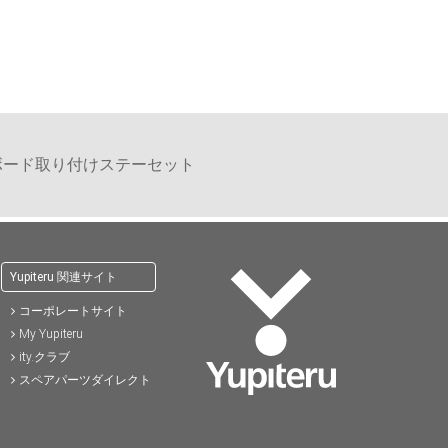
)
57,200円(税込)
37,400円(税込)
41,8
ボード取り付けステーセット
Yupiteru 関連サイト
コーポレートサイト
My Yupiteru
ity.クラブ
スペアパーツダイレクト