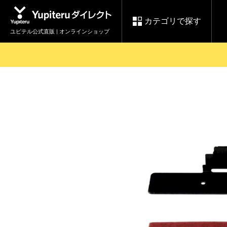
カテゴリで探す
ユピテル公式直販 | オンラインショップ
お買い物ガイド
ログインする
各種ご利用方法はこちら
製品登録や最新情報はこちら
セール
Yupiteruダイレクト
ドライブレコーダーを比較して探す
レ
【8/17(月) 7:59ま
会員価格やポイントを利用して
で】ユピテルスーパ
ドライブレコーダー
レーダ
ーセール開催
詳しくはこちら
Yupite
スペアパーツ
ダイレクト
純正オプション品の
ご購入はこちら
アイテ