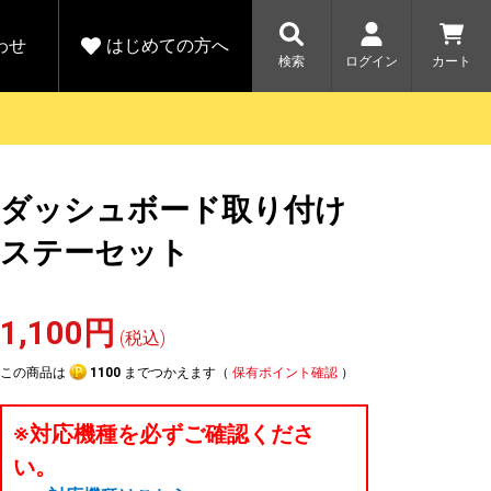
わせ
はじめての方へ
検索
ログイン
カート
さがす
お問い合わせ
規会員登録をする
ダッシュボード取り付け
各種お問い合わせはこちら
ユピテル公式サイトはこちら
キャンペーン
キャンペーン
ステーセット
ダイレクトに新規会員登録いただくと、
ーツを探す
人気モデル対象！乗
【毎日開催！】ア
える1000ポイントをプレゼント
りかえ応援サービス
トレットセール
ルフ
WEB限定モデル
開催中
1,100円
(税込)
詳しくはこちら
詳しくはこち
アウトレット
この商品は
1100
までつかえます（
保有ポイント確認
）
駐車監視機能 標準搭載
駐車監視セット
サポートカー用品
※対応機種を必ずご確認くださ
大口注文はこちら
い。