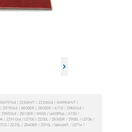
GWT97sd
Z250HVT
Z250Csd
GWR93HVT
Z975Csd
A800DR
Z800DR
A710
Z985Csd
Z995Csd
Z810DR
W900
Lei03Plus
A730
04
Z291Csd
LS700
Z200L
Z830DR
Z900L
LS70a
S720
Z220L
Z840DR
Z910L
Sakura01
LS71a