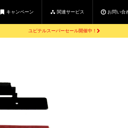
キャンペーン
関連サービス
お問い合
ユピテルスーパーセール開催中！
開催中のキャンペーン
よくあるご質問
新
お問い合わせ前のご確認はこちら
GPSデータ更新のお申込はこちら
セール告知
の商品を
Yupiteru
ーダー探知機を探す
ゴルフ商品を探す
純正スペアパ
【告知】水曜市は毎
ご購入頂けます
週水曜開催！全品
登録後すぐに使
ー探知機
ホームロボット
ゴ
5%OFFクーポンプレ
ゼント！
詳しくはこちら
Yupiteruメタバース
ruオリジナル
人気
カテゴリ
お役立ち情報・トピックス
ム一覧
バーチャルストア