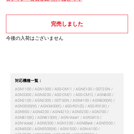
完売しました
今後の入荷はございません
対応機種一覧：
AGN1100
AGN1000
ASG-CM11
AGN5100
GST-2GN
AGN3300
AGN3200
ASG-CM21
ASG-CM12
AGN800
AGN2100
AGN2000
GST-3GN
AGN4100
AGN800(W)
AGN3500(W)
AGN3400(K)
ASG-R01(D)
ASG-R01(K)
AGN900
AGN4200
AGN4210
AGN5200
AGN700
AGN810(K)
AGN810(W)
AGN-Voice1
AGN3410
AGN-Voice2
AGN5300
AGN1200
AGNBlack
AGN5500
AGN4500
AGN5500(W)
AGN1500
AGN-A100