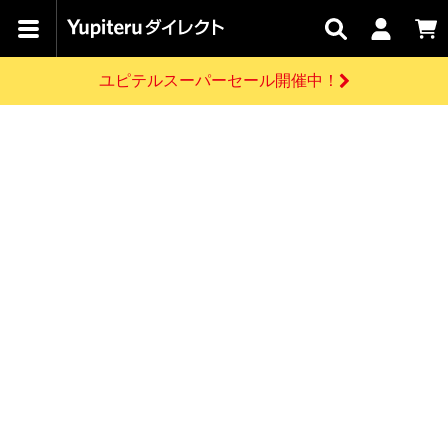
カテゴリで
キャン
関連
お問い
はじめての
探す
ペーン
サービス
合わせ
方へ
ユピテルスーパーセール開催中！
さがす
お買い物ガイド
開催中のキャンペーン
ログインする
各種ご利用方法はこちら
製品登録や最新情報はこちら
ドライブレコーダーを比較して探す
レーダー探知機
Yupiteruダイレクトの商品を
セール
ドライブレコーダー
レーダー探知機
ホームロボット
会員価格やポイントを利用してご購入頂けます
よくあるご質問
【8/17(月) 7:59ま
で】ユピテルスーパ
お問い合わせ前のご確認はこちら
ーセール開催
GPSデータ更新のお申込はこちら
新規会員登録をする
詳しくはこちら
お問い合わせ
ゴルフ
WEB限定モデル
scroll
Yupiteruダイレクトに新規会員登録いただくと、
各種お問い合わせはこちら
ユピテル公式サイトはこちら
登録後すぐに使える1000ポイントをプレゼント
純正オプション
お役立ち情報・トピックス
スペアパーツ
ダイレクト
アイテム一覧
バーチャルストア