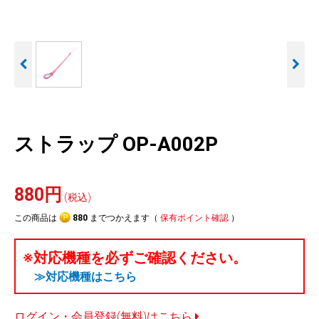
人気
カテゴリ
アウトレット
駐車監視機能 標準搭載
駐車監視セット
サポートカー用品
scroll
大口注文はこちら
ストラップ OP-A002P
880円
(税込)
この商品は
880
までつかえます（
保有ポイント確認
）
※対応機種を必ずご確認ください。
≫対応機種はこちら
ログイン・会員登録(無料)はこちら