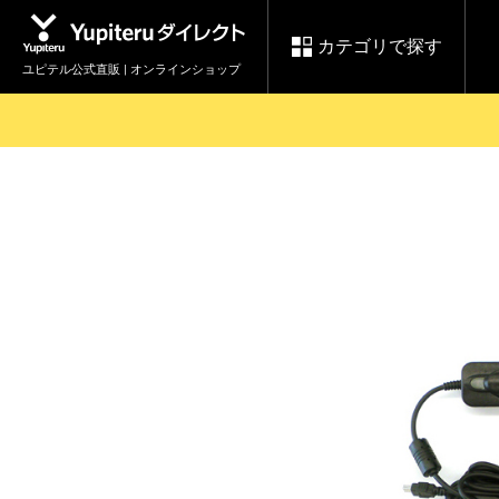
カテゴリで探す
ユピテル公式直販 | オンラインショップ
お買い物ガイド
ログインする
各種ご利用方法はこちら
製品登録や最新情報はこちら
セール
Yupiteruダイレクト
ドライブレコーダーを比較して探す
レ
【8/17(月) 7:59ま
会員価格やポイントを利用して
で】ユピテルスーパ
ドライブレコーダー
レーダ
ーセール開催
詳しくはこちら
Yupite
スペアパーツ
ダイレクト
純正オプション品の
ご購入はこちら
アイテ