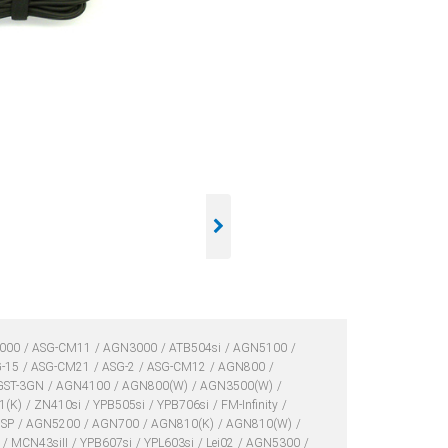
000
ASG-CM11
AGN3000
ATB504si
AGN5100
G-15
ASG-CM21
ASG-2
ASG-CM12
AGN800
GST-3GN
AGN4100
AGN800(W)
AGN3500(W)
1(K)
ZN410si
YPB505si
YPB706si
FM-Infinity
1SP
AGN5200
AGN700
AGN810(K)
AGN810(W)
2
MCN43siII
YPB607si
YPL603si
Lei02
AGN5300