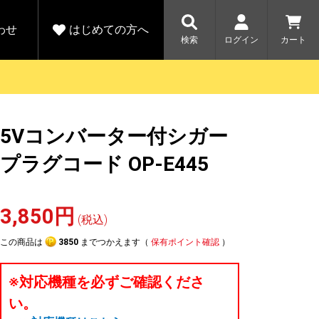
わせ
はじめての方へ
検索
ログイン
カート
さがす
お問い合わせ
規会員登録をする
5Vコンバーター付シガー
各種お問い合わせはこちら
ユピテル公式サイトはこちら
キャンペーン
キャンペーン
プラグコード OP-E445
ダイレクトに新規会員登録いただくと、
ーツを探す
人気モデル対象！乗
【毎日開催！】ア
える1000ポイントをプレゼント
りかえ応援サービス
トレットセール
ルフ
WEB限定モデル
開催中
3,850円
(税込)
詳しくはこちら
詳しくはこち
アウトレット
この商品は
3850
までつかえます（
保有ポイント確認
）
駐車監視機能 標準搭載
駐車監視セット
サポートカー用品
※対応機種を必ずご確認くださ
大口注文はこちら
い。