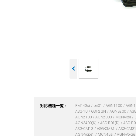
対応機種一覧：
FM143si
Lei01
AGN1100
AGN1
ASG-10
GST-2GN
AGN3200
AS
AGN2100
AGN2000
MCN43si
AGN3400(K)
ASG-R01(D)
ASG-R0
ASG-CM13
ASG-CM31
ASG-CM3
AGN-Voice1
MCN45si
AGN-Voice