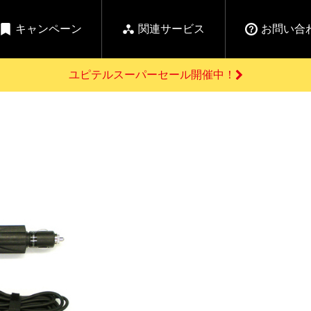
キャンペーン
関連サービス
お問い合
ユピテルスーパーセール開催中！
開催中のキャンペーン
よくあるご質問
新
お問い合わせ前のご確認はこちら
GPSデータ更新のお申込はこちら
セール告知
の商品を
Yupiteru
ーダー探知機を探す
ゴルフ商品を探す
純正スペアパ
【告知】水曜市は毎
ご購入頂けます
週水曜開催！全品
登録後すぐに使
ー探知機
ホームロボット
ゴ
5%OFFクーポンプレ
ゼント！
詳しくはこちら
Yupiteruメタバース
ruオリジナル
人気
カテゴリ
お役立ち情報・トピックス
ム一覧
バーチャルストア