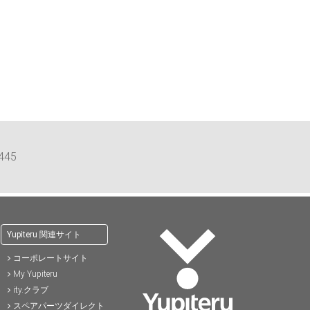
)
57,200円(税込)
37,400円(税込)
41,8
45
Yupiteru 関連サイト
コーポレートサイト
My Yupiteru
ity.クラブ
スペアパーツダイレクト