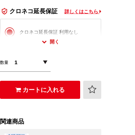
クロネコ延長保証
詳しくはこちら
クロネコ延長保証 利用なし
開く
クロネコ延長保証 スタンダード版
数量
1,100
+
円 (税込)
クロネコ延長保証 プレミアム版
カートに入れる
1,760
+
円 (税込)
クロネコ延長保証は会員様限定でご利用いただ
けます。
関連商品
ログイン・会員登録(無料)はこちら