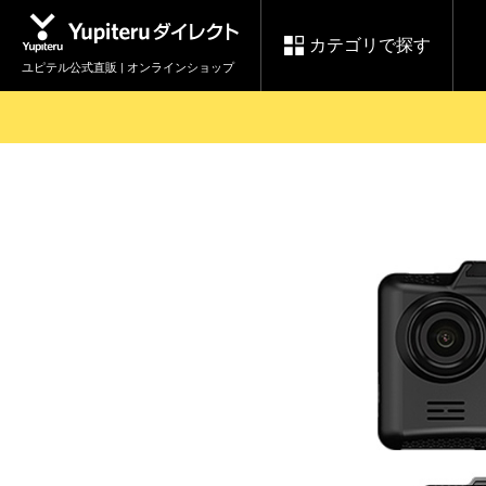
カテゴリで探す
ユピテル公式直販 | オンラインショップ
お買い物ガイド
ログインする
各種ご利用方法はこちら
製品登録や最新情報はこちら
セール
Yupiteruダイレクト
ドライブレコーダーを比較して探す
レ
【8/17(月) 7:59ま
会員価格やポイントを利用して
で】ユピテルスーパ
ドライブレコーダー
レーダ
ーセール開催
詳しくはこちら
Yupite
スペアパーツ
ダイレクト
純正オプション品の
ご購入はこちら
アイテ