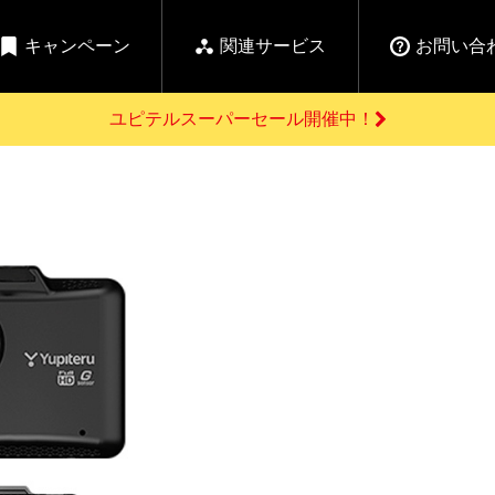
キャンペーン
関連サービス
お問い合
ユピテルスーパーセール開催中！
開催中のキャンペーン
よくあるご質問
新
お問い合わせ前のご確認はこちら
GPSデータ更新のお申込はこちら
セール告知
の商品を
Yupiteru
ーダー探知機を探す
ゴルフ商品を探す
純正スペアパ
【告知】水曜市は毎
ご購入頂けます
週水曜開催！全品
登録後すぐに使
ー探知機
ホームロボット
ゴ
5%OFFクーポンプレ
ゼント！
詳しくはこちら
Yupiteruメタバース
ruオリジナル
人気
カテゴリ
お役立ち情報・トピックス
ム一覧
バーチャルストア