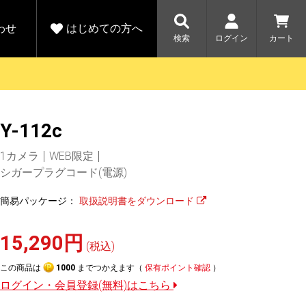
わせ
はじめての方へ
検索
ログイン
カート
さがす
お問い合わせ
規会員登録をする
Y-112c
各種お問い合わせはこちら
ユピテル公式サイトはこちら
キャンペーン
キャンペーン
1カメラ
WEB限定
ダイレクトに新規会員登録いただくと、
ーツを探す
人気モデル対象！乗
【毎日開催！】ア
シガープラグコード(電源)
える1000ポイントをプレゼント
りかえ応援サービス
トレットセール
ルフ
WEB限定モデル
開催中
簡易パッケージ：
取扱説明書をダウンロード
詳しくはこちら
詳しくはこち
アウトレット
15,290円
駐車監視機能 標準搭載
(税込)
駐車監視セット
サポートカー用品
この商品は
1000
までつかえます（
保有ポイント確認
）
大口注文はこちら
ログイン・会員登録(無料)はこちら