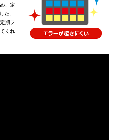
め、定
でした。
定期フ
てくれ