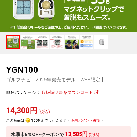
人気
カテゴリ
アウトレット
駐車監視機能 標準搭載
駐車監視セット
サポートカー用品
scroll
大口注文はこちら
YGN100
ゴルフナビ｜2025年発売モデル
WEB限定
簡易パッケージ：
取扱説明書をダウンロード
14,300円
(税込)
この商品は
1000
までつかえます（
保有ポイント確認
）
13,585円
水曜市5％OFFクーポンで
(税込)