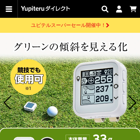
【水曜市】全品5%OFFクーポンご利用可能！
カテゴリで
キャン
関連
お問い
はじめての
探す
ペーン
サービス
合わせ
方へ
ユピテルスーパーセール開催中！
さがす
お買い物ガイド
開催中のキャンペーン
ログインする
【水曜市】全品5%OFFクーポンご利用可能！
各種ご利用方法はこちら
製品登録や最新情報はこちら
ドライブレコーダーを比較して探す
レーダー探知機
Yupiteruダイレクトの商品を
セール
ドライブレコーダー
レーダー探知機
ホームロボット
会員価格やポイントを利用してご購入頂けます
よくあるご質問
【8/17(月) 7:59ま
で】ユピテルスーパ
ーセール開催
お問い合わせ前のご確認はこちら
GPSデータ更新のお申込はこちら
詳しくはこちら
新規会員登録をする
お問い合わせ
ゴルフ
WEB限定モデル
scroll
Yupiteruダイレクトに新規会員登録いただくと、
各種お問い合わせはこちら
ユピテル公式サイトはこちら
登録後すぐに使える1000ポイントをプレゼント
純正オプション
お役立ち情報・トピックス
スペアパーツ
ダイレクト
アイテム一覧
バーチャルストア