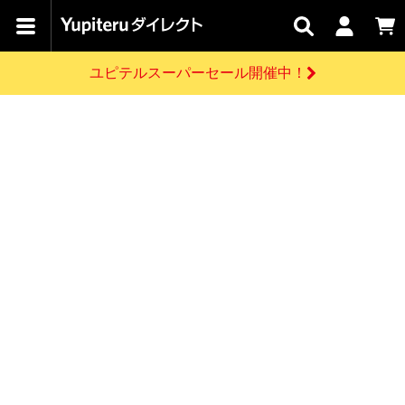
カテゴリで
キャン
関連
お問い
はじめての
探す
ペーン
サービス
合わせ
方へ
ユピテルスーパーセール開催中！
さがす
お買い物ガイド
開催中のキャンペーン
ログインする
各種ご利用方法はこちら
製品登録や最新情報はこちら
ドライブレコーダーを比較して探す
レーダー探知機
Yupiteruダイレクトの商品を
セール
ドライブレコーダー
レーダー探知機
ホームロボット
会員価格やポイントを利用してご購入頂けます
よくあるご質問
【8/17(月) 7:59ま
で】ユピテルスーパ
お問い合わせ前のご確認はこちら
ーセール開催
GPSデータ更新のお申込はこちら
新規会員登録をする
詳しくはこちら
お問い合わせ
ゴルフ
WEB限定モデル
scroll
Yupiteruダイレクトに新規会員登録いただくと、
各種お問い合わせはこちら
ユピテル公式サイトはこちら
登録後すぐに使える1000ポイントをプレゼント
純正オプション
お役立ち情報・トピックス
スペアパーツ
ダイレクト
アイテム一覧
バーチャルストア