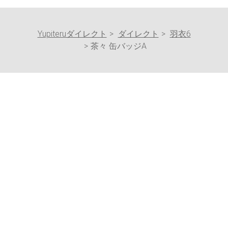
Yupiteruダイレクト
ダイレクト
羽衣6
茶々 缶バッジA