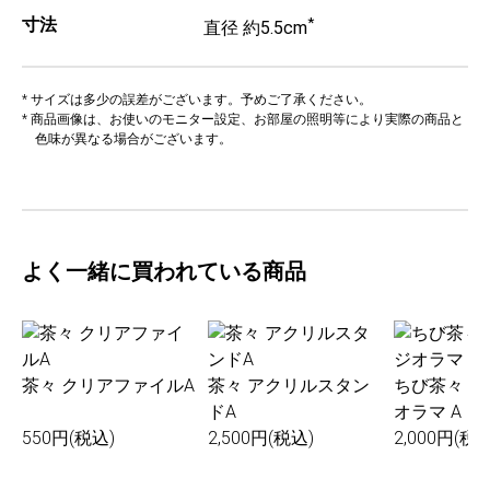
寸法
*
直径 約5.5cm
* サイズは多少の誤差がございます。予めご了承ください。
* 商品画像は、お使いのモニター設定、お部屋の照明等により実際の商品と
色味が異なる場合がございます。
よく一緒に買われている商品
茶々 クリアファイルA
茶々 アクリルスタン
ちび茶々 
ドA
オラマ A
550円(税込)
2,500円(税込)
2,000円(税込