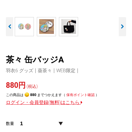
人気
カテゴリ
アウトレット
駐車監視機能 標準搭載
駐車監視セット
サポートカー用品
scroll
大口注文はこちら
茶々 缶バッジA
羽衣6 グッズ
葵茶々
WEB限定
880円
(税込)
この商品は
880
までつかえます（
保有ポイント確認
）
ログイン・会員登録(無料)はこちら
数量