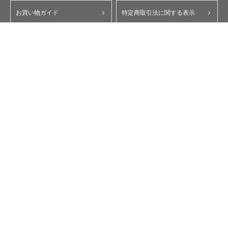
お買い物ガイド
特定商取引法に関する表示
ポイント・クーポンについて
個人情報保護方針
よくあるご質問
お問い合わせ
会員規約
コーポレートサイト
My Yupiteru
ity.クラブ
スペアパーツダイレクト