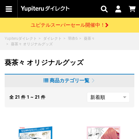
カテゴリで
キャン
関連
お問い
はじめての
探す
ペーン
サービス
合わせ
方へ
ユピテルスーパーセール開催中！
さがす
お買い物ガイド
開催中のキャンペーン
ログインする
Yupiteruダイレクト
ダイレクト
羽衣6
葵茶々
各種ご利用方法はこちら
製品登録や最新情報はこちら
葵茶々 オリジナルグッズ
ドライブレコーダーを比較して探す
レーダー探知機
Yupiteruダイレクトの商品を
セール
ドライブレコーダー
レーダー探知機
ホームロボット
会員価格やポイントを利用してご購入頂けます
葵茶々 オリジナルグッズ
よくあるご質問
【8/17(月) 7:59ま
で】ユピテルスーパ
ーセール開催
お問い合わせ前のご確認はこちら
GPSデータ更新のお申込はこちら
商品カテゴリ一覧
詳しくはこちら
新規会員登録をする
お問い合わせ
全
21
件
1 ~ 21
件
ゴルフ
WEB限定モデル
scroll
Yupiteruダイレクトに新規会員登録いただくと、
各種お問い合わせはこちら
ユピテル公式サイトはこちら
登録後すぐに使える1000ポイントをプレゼント
純正オプション
お役立ち情報・トピックス
スペアパーツ
ダイレクト
アイテム一覧
バーチャルストア