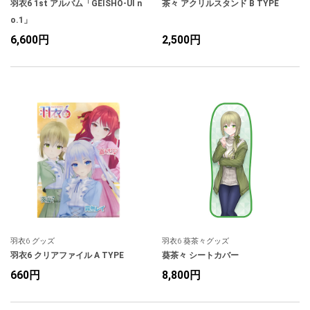
羽衣6 1st アルバム「GEISHO-UI n
茶々 アクリルスタンド B TYPE
o.1」
6,600円
2,500円
羽衣6 グッズ
羽衣6 葵茶々グッズ
羽衣6 クリアファイル A TYPE
葵茶々 シートカバー
660円
8,800円