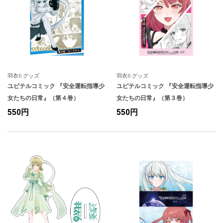
人気
カテゴリ
アウトレット
駐車監視機能 標準搭載
scroll
駐車監視セット
サポートカー用品
大口注文はこちら
羽衣6 グッズ
羽衣6 グッズ
ユピテルコミック 『安全運転指導少
ユピテルコミック 『安全運転指導少
女たちの日常』（第４巻）
女たちの日常』（第３巻）
550円
550円