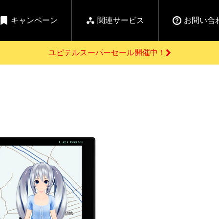
キャンペーン
関連サービス
お問い合
ユピテルスーパーセール開催中！
開催中のキャンペーン
よくあるご質問
新
お問い合わせ前のご確認はこちら
GPSデータ更新のお申込はこちら
セール告知
の商品を
Yupiteru
ーダー探知機を探す
ゴルフ商品を探す
純正スペアパ
【告知】水曜市は毎
ご購入頂けます
週水曜開催！全品
登録後すぐに使
ー探知機
ホームロボット
ゴ
5%OFFクーポンプレ
ゼント！
詳しくはこちら
Yupiteruメタバース
ruオリジナル
人気
カテゴリ
お役立ち情報・トピックス
ム一覧
バーチャルストア