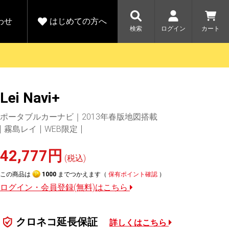
わせ
はじめての方へ
検索
ログイン
カート
さがす
お問い合わせ
規会員登録をする
Lei Navi+
各種お問い合わせはこちら
ユピテル公式サイトはこちら
キャンペーン
キャンペーン
ポータブルカーナビ｜2013年春版地図搭載
ダイレクトに新規会員登録いただくと、
ーツを探す
人気モデル対象！乗
【毎日開催！】ア
霧島レイ
WEB限定
える1000ポイントをプレゼント
りかえ応援サービス
トレットセール
ルフ
WEB限定モデル
開催中
42,777円
(税込)
詳しくはこちら
詳しくはこち
アウトレット
この商品は
1000
までつかえます（
保有ポイント確認
）
駐車監視機能 標準搭載
ログイン・会員登録(無料)はこちら
駐車監視セット
サポートカー用品
大口注文はこちら
クロネコ延長保証
詳しくはこちら