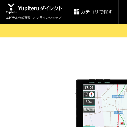
カテゴリで探す
ユピテル公式直販 | オンラインショップ
お買い物ガイド
ログインする
各種ご利用方法はこちら
製品登録や最新情報はこちら
セール
Yupiteruダイレクト
ドライブレコーダーを比較して探す
レ
【8/17(月) 7:59ま
会員価格やポイントを利用して
で】ユピテルスーパ
ドライブレコーダー
レーダ
ーセール開催
詳しくはこちら
Yupite
スペアパーツ
ダイレクト
純正オプション品の
ご購入はこちら
アイテ