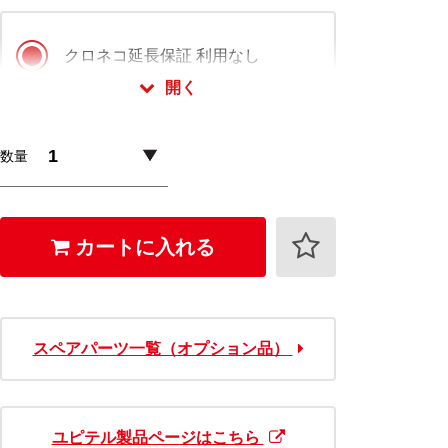
クロネコ延長保証 利用なし
開く
クロネコ延長保証 スタンダード版
数量
2,200
+
円 (税込)
クロネコ延長保証 プレミアム版
カートに入れる
3,520
+
円 (税込)
クロネコ延長保証は会員様限定でご利用いただ
けます。
スペアパーツ一覧（オプション品）
ログイン・会員登録(無料)はこちら
ユピテル製品ページはこちら