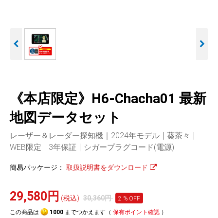
人気
カテゴリ
アウトレット
駐車監視機能 標準搭載
駐車監視セット
サポートカー用品
scroll
大口注文はこちら
《本店限定》H6-Chacha01 最新
地図データセット
レーザー＆レーダー探知機｜2024年モデル
葵茶々
WEB限定
3年保証
シガープラグコード(電源)
簡易パッケージ：
取扱説明書をダウンロード
29,580円
(税込)
30,360円
2
% OFF
この商品は
1000
までつかえます（
保有ポイント確認
）