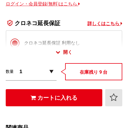
ログイン・会員登録(無料)はこちら
クロネコ延長保証
詳しくはこちら
クロネコ延長保証 利用なし
開く
クロネコ延長保証 スタンダード版
数量
在庫残り 9 台
1,650
+
円 (税込)
クロネコ延長保証 プレミアム版
カートに入れる
2,640
+
円 (税込)
クロネコ延長保証は会員様限定でご利用いただけます。
ログイン・会員登録(無料)はこちら
関連商品