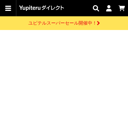
カテゴリで
キャン
関連
お問い
はじめての
探す
ペーン
サービス
合わせ
方へ
ユピテルスーパーセール開催中！
さがす
お買い物ガイド
開催中のキャンペーン
ログインする
各種ご利用方法はこちら
製品登録や最新情報はこちら
ドライブレコーダーを比較して探す
レーダー探知機
Yupiteruダイレクトの商品を
セール
ドライブレコーダー
レーダー探知機
ホームロボット
会員価格やポイントを利用してご購入頂けます
よくあるご質問
【8/17(月) 7:59ま
で】ユピテルスーパ
お問い合わせ前のご確認はこちら
ーセール開催
GPSデータ更新のお申込はこちら
新規会員登録をする
詳しくはこちら
お問い合わせ
ゴルフ
WEB限定モデル
scroll
Yupiteruダイレクトに新規会員登録いただくと、
各種お問い合わせはこちら
ユピテル公式サイトはこちら
登録後すぐに使える1000ポイントをプレゼント
純正オプション
お役立ち情報・トピックス
スペアパーツ
ダイレクト
アイテム一覧
バーチャルストア