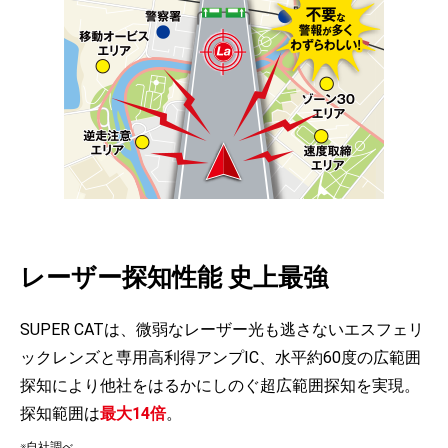
レーザー探知性能 史上最強
SUPER CATは、微弱なレーザー光も逃さないエスフェリ
ックレンズと専用高利得アンプIC、水平約60度の広範囲
探知により他社をはるかにしのぐ超広範囲探知を実現。
探知範囲は
最大14倍
。
※自社調べ