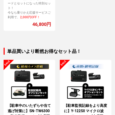
ードとセットになった特別セッ
ト！
今なら乗りかえ応援サービスご
利用で、
2,000円OFF！
46,800円
単品買いより断然お得なセット品！
【駐車中のいたずらや当て
【駐車監視記録をより高度
逃げ対策に】SN-TW6300
に】Y-122SⅡ マイクロ波