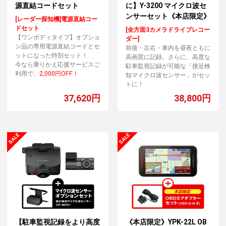
源直結コードセット
に】Y-3200 マイクロ波セ
ンサーセット《本店限定》
[レーダー探知機]電源直結コー
ドセット
[全方面3カメラドライブレコー
【ワンボディタイプ】オプショ
ダー]
ン品の専用電源直結コードとセ
前後・左右・車内を昼夜ともに
ットになった特別セット！
高画質に記録。さらに、高度な
今なら乗りかえ応援サービスご
駐車監視記録が可能な「接近検
利用で、
2,000円OFF！
知マイクロ波センサー」がセッ
トに！
37,620円
38,800円
【駐車監視記録をより高度
《本店限定》YPK-22L OB