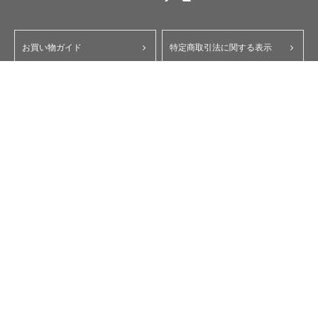
お買い物ガイド
特定商取引法に関する表示
ポイント・クーポンについて
個人情報保護方針
よくあるご質問
お問い合わせ
会員規約
コーポレートサイト
My Yupiteru
ity.クラブ
スペアパーツダイレクト