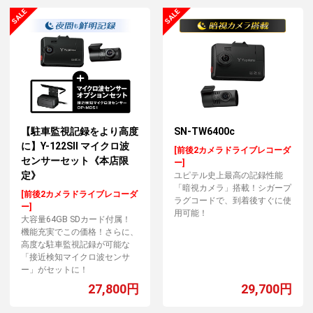
【駐車監視記録をより高度
SN-TW6400c
に】Y-122SⅡ マイクロ波
[前後2カメラドライブレコーダ
センサーセット《本店限
ー]
定》
ユピテル史上最高の記録性能
「暗視カメラ」搭載！シガープ
[前後2カメラドライブレコーダ
ラグコードで、到着後すぐに使
ー]
用可能！
大容量64GB SDカード付属！
機能充実でこの価格！さらに、
高度な駐車監視記録が可能な
「接近検知マイクロ波センサ
ー」がセットに！
27,800円
29,700円