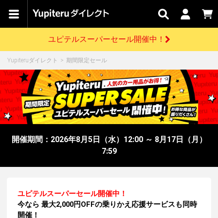
カテゴリで
キャン
関連
お問い
はじめての
探す
ペーン
サービス
合わせ
方へ
ユピテルスーパーセール開催中！
さがす
お買い物ガイド
開催中のキャンペーン
ログインする
Yupiteruダイレクト
期間限定セール
各種ご利用方法はこちら
製品登録や最新情報はこちら
ドライブレコーダーを比較して探す
レーダー探知機
Yupiteruダイレクトの商品を
セール
ドライブレコーダー
レーダー探知機
ホームロボット
会員価格やポイントを利用してご購入頂けます
よくあるご質問
【8/17(月) 7:59ま
で】ユピテルスーパ
ーセール開催
お問い合わせ前のご確認はこちら
GPSデータ更新のお申込はこちら
開催期間：2026年8月5日（水）12:00 ～ 8月17日（月）
詳しくはこちら
新規会員登録をする
7:59
お問い合わせ
ゴルフ
WEB限定モデル
scroll
Yupiteruダイレクトに新規会員登録いただくと、
各種お問い合わせはこちら
ユピテル公式サイトはこちら
登録後すぐに使える1000ポイントをプレゼント
純正オプション
お役立ち情報・トピックス
ユピテルスーパーセール開催中！
スペアパーツ
今なら
最大2,000円OFFの乗りかえ応援サービスも同時
ダイレクト
アイテム一覧
バーチャルストア
開催！