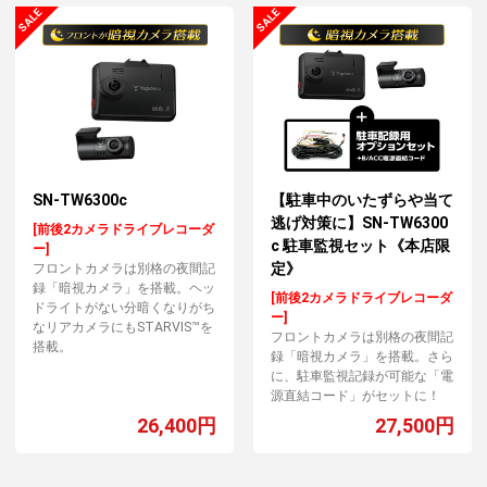
SN-TW6300c
【駐車中のいたずらや当て
逃げ対策に】SN-TW6300
[前後2カメラドライブレコーダ
c 駐車監視セット《本店限
ー]
定》
フロントカメラは別格の夜間記
録「暗視カメラ」を搭載。ヘッ
[前後2カメラドライブレコーダ
ドライトがない分暗くなりがち
ー]
なリアカメラにもSTARVIS™を
フロントカメラは別格の夜間記
搭載。
録「暗視カメラ」を搭載。さら
に、駐車監視記録が可能な「電
源直結コード」がセットに！
26,400円
27,500円