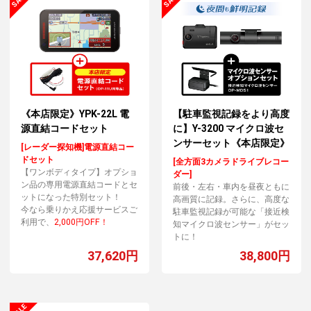
《本店限定》YPK-22L 電
【駐車監視記録をより高度
源直結コードセット
に】Y-3200 マイクロ波セ
ンサーセット《本店限定》
[レーダー探知機]電源直結コー
ドセット
[全方面3カメラドライブレコー
【ワンボディタイプ】オプショ
ダー]
ン品の専用電源直結コードとセ
前後・左右・車内を昼夜ともに
ットになった特別セット！
高画質に記録。さらに、高度な
今なら乗りかえ応援サービスご
駐車監視記録が可能な「接近検
利用で、
2,000円OFF！
知マイクロ波センサー」がセッ
トに！
37,620円
38,800円