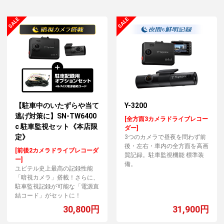
【駐車中のいたずらや当て
Y-3200
逃げ対策に】SN-TW6400
[全方面3カメラドライブレコー
c 駐車監視セット《本店限
ダー]
定》
3つのカメラで昼夜を問わず前
後・左右・車内の全方面を高画
[前後2カメラドライブレコーダ
質記録。駐車監視機能 標準装
ー]
備。
ユピテル史上最高の記録性能
「暗視カメラ」搭載！さらに、
駐車監視記録が可能な「電源直
結コード」がセットに！
30,800円
31,900円