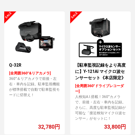
Q-32R
【駐車監視記録をより高度
に】Y-121AI マイクロ波セ
[全周囲360°&リアカメラ]
ンサーセット《本店限定》
360°＆リアカメラで前後・左
右・車内を記録。駐車監視機能
[全周囲360°ドライブレコーダ
が標準搭載で自動で駐車監視モ
ー]
ードに切替え！
人検知A.I.搭載！360°カメラ
で、前後・左右・車内を記録。
さらに、高度な駐車監視記録が
可能な「接近検知マイクロ波セ
ンサー」がセットに！
32,780円
33,800円