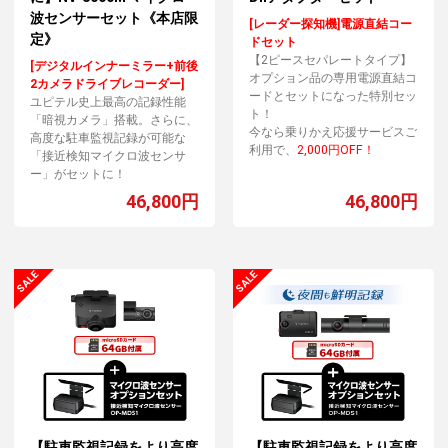
波センサーセット《本店限
[レーダー探知機]電源直結コー
定》
ドセット
【2ピースセパレートタイプ】
[デジタルインナーミラー+前後
オプション品の専用電源直結コ
2カメラドライブレコーダー]
ードとセットになった特別セッ
ユピテル史上最高の記録性能
ト！
「暗視カメラ」搭載。さらに、
今なら乗りかえ応援サービスご
高度な駐車監視記録が可能な
利用で、
2,000円OFF！
「接近検知マイクロ波センサ
ー」がセットに！
46,800円
46,800円
【駐車監視記録をより高度
【駐車監視記録をより高度