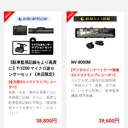
【駐車監視記録をより高度
NV-8000M
に】Y-3200 マイクロ波セ
[デジタルインナーミラー+前後
ンサーセット《本店限定》
2カメラドライブレコーダー]
ユピテル史上最高の記録性能
[全方面3カメラドライブレコー
「暗視カメラ」搭載。当て逃
ダー]
げ、いたずら対策に「駐車監視
前後・左右・車内を昼夜ともに
機能 標準装備」
高画質に記録。さらに、高度な
駐車監視記録が可能な「接近検
知マイクロ波センサー」がセッ
トに！
38,800円
39,600円