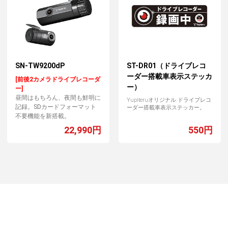
SN-TW9200dP
ST-DR01（ドライブレコ
ーダー搭載車表示ステッカ
[前後2カメラドライブレコーダ
ー）
ー]
昼間はもちろん、夜間も鮮明に
Yupiteruオリジナル ドライブレコ
記録。SDカードフォーマット
ーダー搭載車表示ステッカー。
不要機能を新搭載。
22,990円
550円