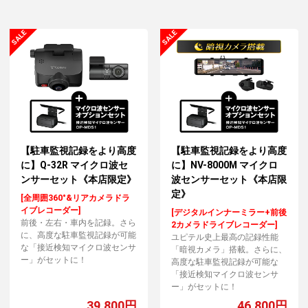
【駐車監視記録をより高度
【駐車監視記録をより高度
に】Q-32R マイクロ波セ
に】NV-8000M マイクロ
ンサーセット《本店限定》
波センサーセット《本店限
定》
[全周囲360°&リアカメラドラ
イブレコーダー]
[デジタルインナーミラー+前後
前後・左右・車内を記録。さら
2カメラドライブレコーダー]
に、高度な駐車監視記録が可能
ユピテル史上最高の記録性能
な「接近検知マイクロ波センサ
「暗視カメラ」搭載。さらに、
ー」がセットに！
高度な駐車監視記録が可能な
「接近検知マイクロ波センサ
ー」がセットに！
39,800円
46,800円