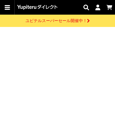
カテゴリで
キャン
関連
お問い
はじめての
探す
ペーン
サービス
合わせ
方へ
ユピテルスーパーセール開催中！
さがす
お買い物ガイド
開催中のキャンペーン
ログインする
各種ご利用方法はこちら
製品登録や最新情報はこちら
ドライブレコーダーを比較して探す
レーダー探知機
Yupiteruダイレクトの商品を
セール
ドライブレコーダー
レーダー探知機
ホームロボット
会員価格やポイントを利用してご購入頂けます
よくあるご質問
【8/17(月) 7:59ま
で】ユピテルスーパ
お問い合わせ前のご確認はこちら
ーセール開催
GPSデータ更新のお申込はこちら
新規会員登録をする
詳しくはこちら
お問い合わせ
ゴルフ
WEB限定モデル
scroll
Yupiteruダイレクトに新規会員登録いただくと、
各種お問い合わせはこちら
ユピテル公式サイトはこちら
登録後すぐに使える1000ポイントをプレゼント
純正オプション
お役立ち情報・トピックス
スペアパーツ
ダイレクト
アイテム一覧
バーチャルストア